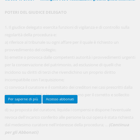
POTERI DEL GIUDICE DELEGATO
450,00 €
ANNUALI
1. Il giudice delegato esercita funzioni di vigilanza e di controllo sulla
anziché
570.00€
,
risparmi il 21%!
regolarità della procedura e:
a) riferisce al tribunale su ogni affare per il quale è richiesto un
Acquista ora
provvedimento del collegio;
b) emette o provoca dalle competenti autorità i provvedimenti urgenti
per la conservazione del patrimonio, ad esclusione di quelli che
48,00 €
MENSILI
incidono su diritti di terzi che rivendichino un proprio diritto
incompatibile con l'acquisizione;
c) convoca il curatore e il comitato dei creditori nei casi prescritti dalla
Acquista ora
legge e ogni qualvolta lo ravvisi opportuno per il corretto e sollecito
Per saperne di più
Accesso abbonati
svolgimento della procedura;
d) su proposta del curatore, liquida i compensi e dispone l'eventuale
revoca dell'incarico conferito alle persone la cui opera è stata richiesta
dal medesimo curatore nell'interesse della procedura; ...
(Continua
per gli Abbonati)