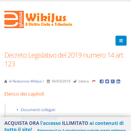
Decreto Legislativo del 2019 numero 14 art.
123
di
Redazione WikiJus I
06/03/2019
Libera
Elenco dei capitoli
Documenti collegati
Percorsi argomentali
ACQUISTA ORA
l'accesso
ILLIMITATO
ai contenuti di
tutto il sito!
Rimangono 0 su 3 visualizzazioni gratuite questa settimana.