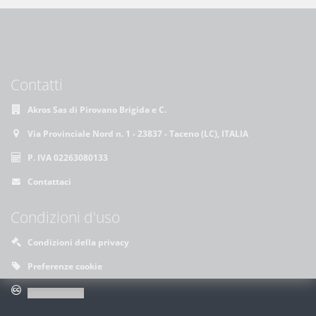
Contatti
Akros Sas di Pirovano Brigida e C.
Via Provinciale Nord n. 1 - 23837 - Taceno (LC), ITALIA
P. IVA 02263080133
Contattaci
Condizioni d'uso
Condizioni della privacy
Preferenze cookie