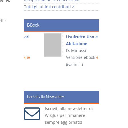
6, N.
Tutti gli ultimi contributi >
ile
E-Book
liminari
Usufrutto Uso e
Abitazione
D. Minussi
ook
Versione ebook
€ 4,19
€ 4,19
(iva incl.)
(
Iscriviti alla Newsletter
Iscriviti alla newsletter di
WikiJus per rimanere
sempre aggiornato!