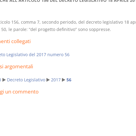
CHE ALL'ARTICOLO 156 DEL DECRETO LEGISLATIVO 18 APRILE 201
rticolo 156, comma 7, secondo periodo, del decreto legislativo 18 apr
 50, le parole: “del progetto definitivo” sono soppresse.
I Vincoli Pre
nti collegati
D. Minussi
to Legislativo del 2017 numero 56
Versione eb
si argomentali
(iva incl.)
I
Decreto Legislativo
2017
56
ngi un commento