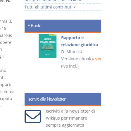
6, N.
Tutti gli ultimi contributi >
omma 3,
E-Book
o 18
parole:
 e
Rapporto e
I
e opere
relazione giuridica
ri
D. Minussi
li
ook
Versione ebook
(
€ 4,19
€ 5,99
(iva incl.)
sono
nti:
mporti
6, comma
icipato
Iscriviti alla Newsletter
.
Iscriviti alla newsletter di
WikiJus per rimanere
sempre aggiornato!