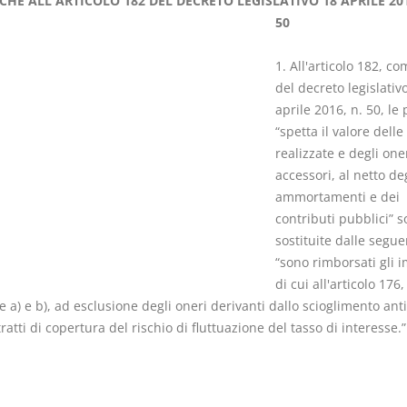
CHE ALL'ARTICOLO 182 DEL DECRETO LEGISLATIVO 18 APRILE 201
50
1. All'articolo 182, c
del decreto legislativ
aprile 2016, n. 50, le 
Usufrutto Uso e
Prescrizione
“spetta il valore dell
Abitazione
decadenza
realizzate e degli one
D. Minussi
D. Minussi
accessori, al netto deg
Versione ebook
Versione eb
€ 4,19
ammortamenti e dei
(iva incl.)
(iva incl.)
contributi pubblici” 
sostituite dalle segue
“sono rimborsati gli i
di cui all'articolo 17
re a) e b), ad esclusione degli oneri derivanti dallo scioglimento ant
ratti di copertura del rischio di fluttuazione del tasso di interesse.”