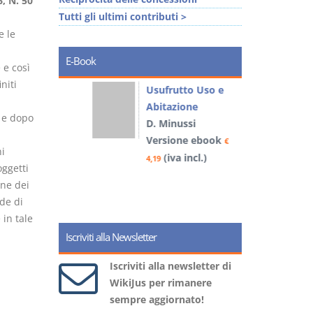
, N. 50
Tutti gli ultimi contributi >
e le
E-Book
 e così
niti
liminari
Usufrutto Uso e
Abitazione
” e dopo
D. Minussi
book
Versione ebook
€
€
ni
)
(iva incl.)
4,19
4
oggetti
one dei
de di
 in tale
Iscriviti alla Newsletter
Iscriviti alla newsletter di
WikiJus per rimanere
sempre aggiornato!