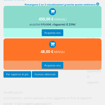
Rimangono 2 su 3 visualizzazioni gratuite questa settimana.
MODIFICHE ALL'ARTICOLO 37 DEL DECRETO LEGISLATIVO 18
APRILE 2016, N. 50
450,00 €
ANNUALI
anziché
570.00€
,
risparmi il 21%!
1.
All'articolo
Acquista ora
37 del
decreto
legislativo
48,00 €
MENSILI
18 aprile
2016, n.
Acquista ora
50, sono
apportate
Per saperne di più
Accesso abbonati
le
seguenti
modificazioni:
a) al comma 1, primo periodo, sono aggiunte, in fine, le seguenti
parole: “e dai soggetti aggregatori”;