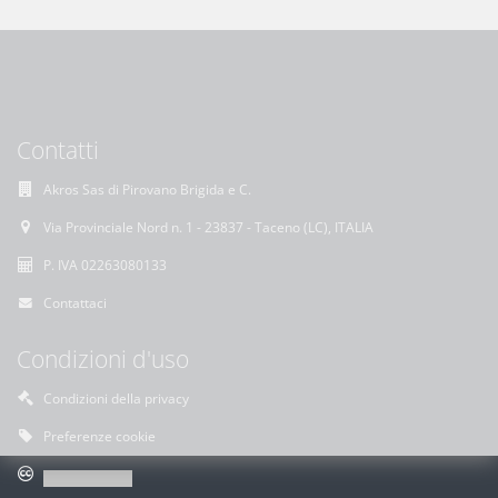
Contatti
Akros Sas di Pirovano Brigida e C.
Via Provinciale Nord n. 1 - 23837 - Taceno (LC), ITALIA
P. IVA 02263080133
Contattaci
Condizioni d'uso
Condizioni della privacy
Preferenze cookie