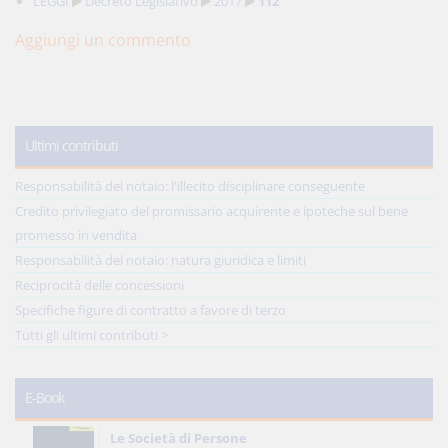
LEGGI
Decreto Legislativo
2017
112
Aggiungi un commento
Ultimi contributi
Responsabilità del notaio: l'illecito disciplinare conseguente
Credito privilegiato del promissario acquirente e ipoteche sul bene
promesso in vendita
Responsabilità del notaio: natura giuridica e limiti
Reciprocità delle concessioni
Specifiche figure di contratto a favore di terzo
Tutti gli ultimi contributi >
E-Book
Le Società di Persone