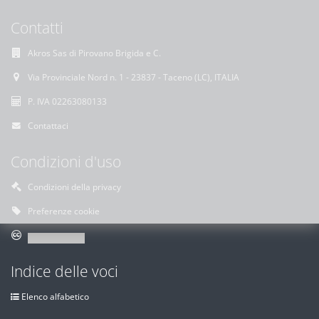
Contatti
Akros Sas di Pirovano Brigida e C.
Via Provinciale Nord n. 1 - 23837 - Taceno (LC), ITALIA
P. IVA 02263080133
Contattaci
Condizioni d'uso
Condizioni della privacy
Preferenze cookie
Indice delle voci
Elenco alfabetico