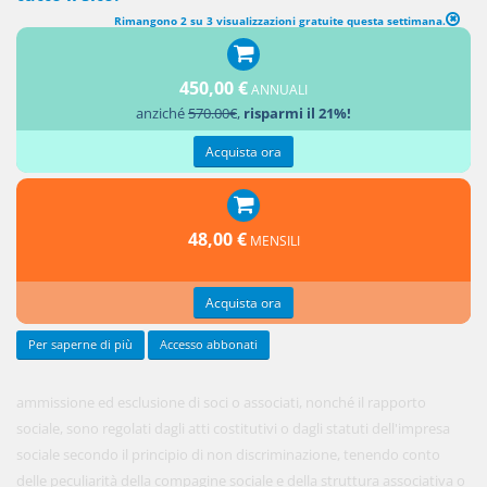
Rimangono 2 su 3 visualizzazioni gratuite questa settimana.
AMMISSIONE ED ESCLUSIONE
450,00 €
ANNUALI
1. Le
anziché
570.00€
,
risparmi il 21%!
modalità
di
Acquista ora
48,00 €
MENSILI
Acquista ora
Per saperne di più
Accesso abbonati
ammissione ed esclusione di soci o associati, nonché il rapporto
sociale, sono regolati dagli atti costitutivi o dagli statuti dell'impresa
sociale secondo il principio di non discriminazione, tenendo conto
delle peculiarità della compagine sociale e della struttura associativa o