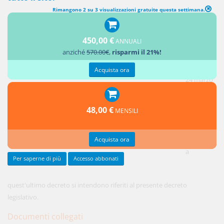
Rimangono 2 su 3 visualizzazioni gratuite questa settimana.
ABROGAZIONI
450,00 €
ANNUALI
1. Il
anziché
570.00€
,
risparmi il 21%!
decreto
legislativo
Acquista ora
24 marzo
2006, n.
155, è
48,00 €
MENSILI
abrogato
e tutti i
Acquista ora
riferimenti
a
Per saperne di più
Accesso abbonati
quest'ultimo decreto si intendono riferiti al presente decreto
legislativo.
Documenti collegati