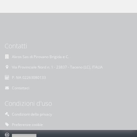
Contatti
Akros Sas di Pirovano Brigida e C.
Via Provinciale Nord n. 1 - 23837 - Taceno (LC), ITALIA
P. IVA 02263080133
Contattaci
Condizioni d'uso
Condizioni della privacy
Preferenze cookie