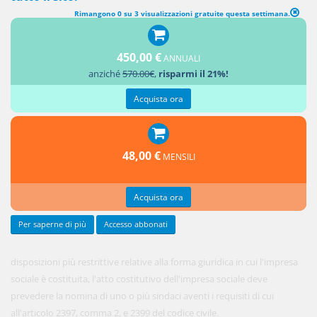
Rimangono 0 su 3 visualizzazioni gratuite questa settimana.
ORGANI DI CONTROLLO INTERNO
450,00 €
ANNUALI
1. Fatte
anziché
570.00€
,
risparmi il 21%!
salve
Acquista ora
48,00 €
MENSILI
Acquista ora
Per saperne di più
Accesso abbonati
disposizioni più restrittive relative alla forma giuridica in cui l'impresa
sociale è costituita, l'atto costitutivo dell'impresa sociale deve
prevedere la nomina di uno o più sindaci aventi i requisiti di cui
all'articolo 2397, comma 2, e 2399 del codice civile.