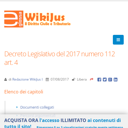
Decreto Legislativo del 2017 numero 112
art. 4
di
Redazione WikiJus I
07/08/2017
Libera
Elenco dei capitoli
Documenti collegati
Percorsi argomentali
ACQUISTA ORA
l'accesso
ILLIMITATO
ai contenuti di
tutto il sito!
Rimangono 0 su 3 visualizzazioni gratuite questa settimana.