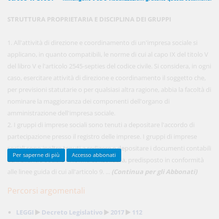
STRUTTURA PROPRIETARIA E DISCIPLINA DEI GRUPPI
450,00 €
ANNUALI
1. All'attività di direzione e coordinamento di un'impresa sociale si
anziché
570.00€
,
risparmi il 21%!
applicano, in quanto compatibili, le norme di cui al capo IX del titolo V
del libro V e l'articolo 2545-septies del codice civile. Si considera, in ogni
Acquista ora
caso, esercitare attività di direzione e coordinamento il soggetto che,
per previsioni statutarie o per qualsiasi altra ragione, abbia la facoltà di
nominare la maggioranza dei componenti dell'organo di
48,00 €
MENSILI
amministrazione dell'impresa sociale.
2. I gruppi di imprese sociali sono tenuti a depositare l'accordo di
partecipazione presso il registro delle imprese. I gruppi di imprese
Acquista ora
sociali sono inoltre tenuti a redigere e depositare i documenti contabili
Per saperne di più
Accesso abbonati
ed il bilancio sociale in forma consolidata, predisposto in conformità
alle linee guida di cui all'articolo 9. ...
(Continua per gli Abbonati)
Percorsi argomentali
LEGGI
Decreto Legislativo
2017
112