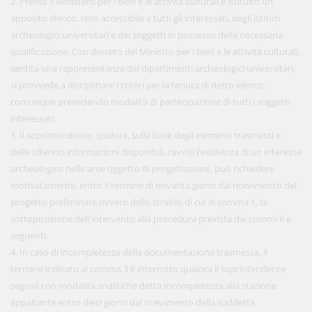
2. Presso il Ministero per i beni e le attività culturali è istituito un
apposito elenco, reso accessibile a tutti gli interessati, degli istituti
archeologici universitari e dei soggetti in possesso della necessaria
qualificazione. Con decreto del Ministro per i beni e le attività culturali,
sentita una rappresentanza dei dipartimenti archeologici universitari,
si provvede a disciplinare i criteri per la tenuta di detto elenco,
comunque prevedendo modalità di partecipazione di tutti i soggetti
interessati.
3. Il soprintendente, qualora, sulla base degli elementi trasmessi e
delle ulteriori informazioni disponibili, ravvisi l'esistenza di un interesse
archeologico nelle aree oggetto di progettazione, può richiedere
motivatamente, entro il termine di novanta giorni dal ricevimento del
progetto preliminare ovvero dello stralcio di cui al comma 1, la
sottoposizione dell'intervento alla procedura prevista dai commi 6 e
seguenti.
4. In caso di incompletezza della documentazione trasmessa, il
termine indicato al comma 3 è interrotto qualora il soprintendente
segnali con modalità analitiche detta incompletezza alla stazione
appaltante entro dieci giorni dal ricevimento della suddetta