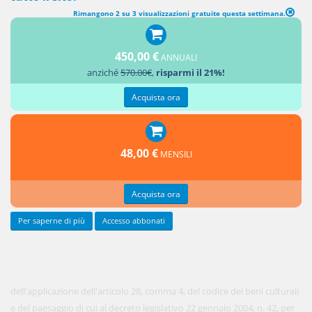
Rimangono 2 su 3 visualizzazioni gratuite questa settimana.
(abrogato) VERIFICA PREVENTIVA DELL'INTERESSE ARCHEOLOGICO
IN SEDE DI PROGETTO PRELIMINARE
(art. 2-ter, d.l. n. 63/2005 conv.
450,00 €
ANNUALI
nella legge n. 109/2005)
anziché
570.00€
,
risparmi il 21%!
[1. Ai fini
Acquista ora
48,00 €
MENSILI
Acquista ora
Per saperne di più
Accesso abbonati
dell'applicazione dell'articolo 28, comma 4, del codice dei beni culturali
e del paesaggio di cui al decreto legislativo 22 gennaio 2004, n. 42, per