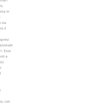
inari
vo.
mina in
e
 sia
re il
mpresi
tazionale
i. Esso
nti e
esi
i
l
i
to, con