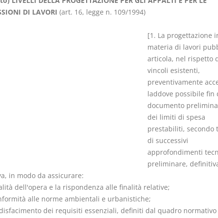
to) LIVELLI DELLA PROGETTAZIONE PER GLI APPALTI E PER LE
SIONI DI LAVORI
(art. 16, legge n. 109/1994)
[1. La progettazione i
materia di lavori pubb
articola, nel rispetto 
I Vincoli Preliminari
Usufrutto U
vincoli esistenti,
Abitazione
preventivamente accer
D. Minussi
D. Minussi
laddove possibile fin 
Versione ebook
Versione eb
€ 4,19
documento prelimina
(iva incl.)
(iva incl.)
dei limiti di spesa
prestabiliti, secondo tr
di successivi
approfondimenti tecni
preliminare, definitiv
va, in modo da assicurare:
alità dell'opera e la rispondenza alle finalità relative;
onformità alle norme ambientali e urbanistiche;
ddisfacimento dei requisiti essenziali, definiti dal quadro normativo