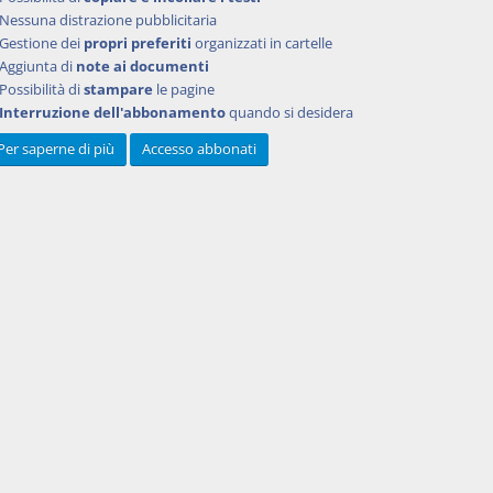
creto del
Nessuna distrazione pubblicitaria
'asta
Gestione dei
propri preferiti
organizzati in cartelle
n sono
Aggiunta di
note ai documenti
ensioni
Possibilità di
stampare
le pagine
Interruzione dell'abbonamento
quando si desidera
i
Per saperne di più
Accesso abbonati
delle
amente
ttamento
ndenti a
onale
etto
l
ertito,
beni,