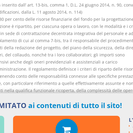
nserito dall’ art. 13-bis, comma 1, D.L. 24 giugno 2014, n. 90, conv
ficazioni, dalla L. 11 agosto 2014, n. 114)
'80 per cento delle risorse finanziarie del fondo per la progettazion
zione è ripartito, per ciascuna opera o lavoro, con le modalità e i cr
 in sede di contrattazione decentrata integrativa del personale e ad
olamento di cui al comma 7-bis, tra il responsabile del procediment
ti della redazione del progetto, del piano della sicurezza, della dir
ri, del collaudo, nonché tra i loro collaboratori; gli importi sono
ivi anche degli oneri previdenziali e assistenziali a carico
inistrazione. Il regolamento definisce i criteri di riparto delle riso
tenendo conto delle responsabilità connesse alle specifiche prestaz
e, con particolare riferimento a quelle effettivamente assunte e no
ti nella qualifica funzionale ricoperta, della complessità delle oper
do le attività manutentive, e dell'effettivo rispetto, in fase di real
IMITATO
ai contenuti di tutto il sito!
ra, dei tempi e dei costi previsti dal quadro economico del progett
o. Il regolamento stabilisce altresì i criteri e le modalità per la rid
sorse finanziarie connesse alla singola opera o lavoro a fronte di ev
L
nti dei tempi o dei costi previsti dal quadro economico del progett