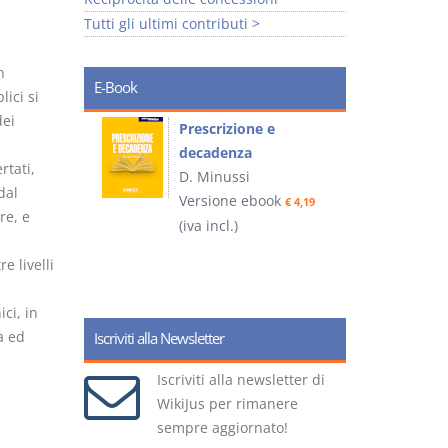
Tutti gli ultimi contributi >
n
E-Book
lici si
dei
so e
Prescrizione e
decadenza
tati,
D. Minussi
dal
ook
Versione ebook
€ 4,19
€ 4,19
re, e
(iva incl.)
(
e livelli
ci, in
a ed
Iscriviti alla Newsletter
Iscriviti alla newsletter di
WikiJus per rimanere
sempre aggiornato!