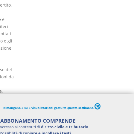
ertito,
e e
iteri
ottati
o e gli
ezione
rse del
ioni da
n
e,
izzazione
o
Rimangono 2 su 3 visualizzazioni gratuite questa settimana.
uzione
entuali
'ABBONAMENTO COMPRENDE
o
Accesso ai contenuti di
diritto civile e tributario
Possibilità di
copiare e incollare i testi