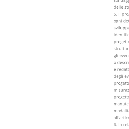
sondaggi
delle st
5. Il pr
ogni det
sviluppa
identifi
progetto
struttur
gli even
o descri
è redatt
degli ev
progettu
misurazi
progett
manutenz
modalità
all'artic
6. In re