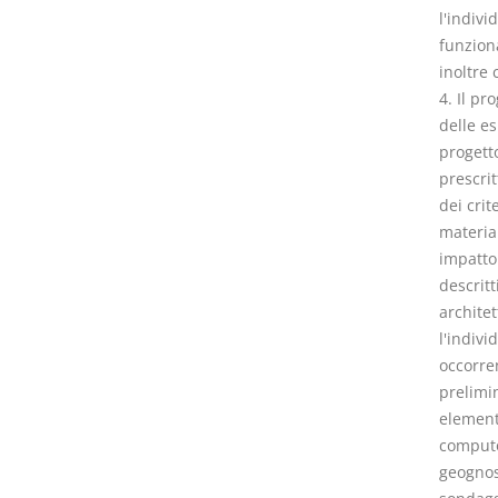
l'indivi
funziona
inoltre 
4. Il pr
delle es
progetto
prescrit
dei crit
material
impatto
descritt
architet
l'indivi
occorren
prelimin
elementi
computo 
geognost