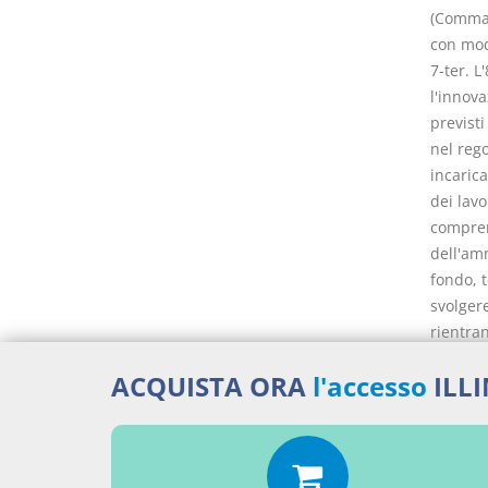
(Comma i
con modi
7-ter. L
l'innova
previsti
nel reg
incarica
dei lavo
comprens
dell'amm
fondo, 
svolger
rientran
escluden
ACQUISTA ORA
l'accesso
ILL
dell'ope
esecutiv
delle ri
increme