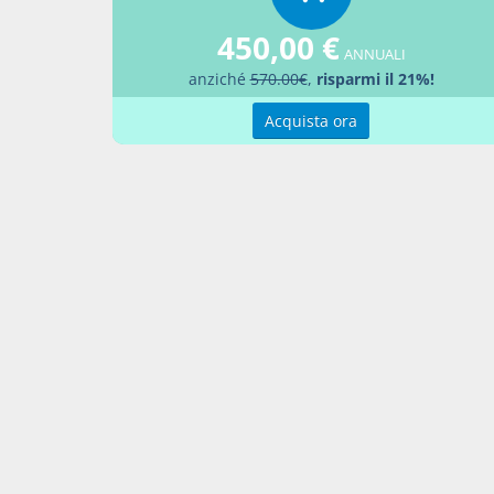
esecutiv
Preside
450,00 €
offerto.
ANNUALI
anziché
570.00€
,
risparmi il 21%!
computa
per acca
Acquista ora
correspo
servizi
specific
corrisp
amminis
economi
prestaz
esterno
accerta
personal
(Comma i
con modi
7-quater
progetta