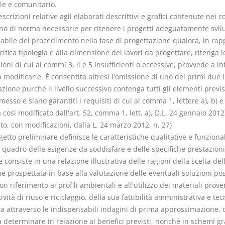
le e comunitario.
escrizioni relative agli elaborati descrittivi e grafici contenute nei 
no di norma necessarie per ritenere i progetti adeguatamente svilu
abile del procedimento nella fase di progettazione qualora, in rap
cifica tipologia e alla dimensione dei lavori da progettare, ritenga l
ioni di cui ai commi 3, 4 e 5 insufficienti o eccessive, provvede a in
 modificarle. È consentita altresì l'omissione di uno dei primi due li
zione purché il livello successivo contenga tutti gli elementi previst
omesso e siano garantiti i requisiti di cui al comma 1, lettere a), b) e 
osì modificato dall'art. 52, comma 1, lett. a), D.L. 24 gennaio 2012,
to, con modificazioni, dalla L. 24 marzo 2012, n. 27)
ogetto preliminare definisce le caratteristiche qualitative e funzional
il quadro delle esigenze da soddisfare e delle specifiche prestazion
e consiste in una relazione illustrativa delle ragioni della scelta del
e prospettata in base alla valutazione delle eventuali soluzioni poss
n riferimento ai profili ambientali e all'utilizzo dei materiali prove
tività di riuso e riciclaggio, della sua fattibilità amministrativa e tec
ta attraverso le indispensabili indagini di prima approssimazione, 
a determinare in relazione ai benefici previsti, nonché in schemi gra