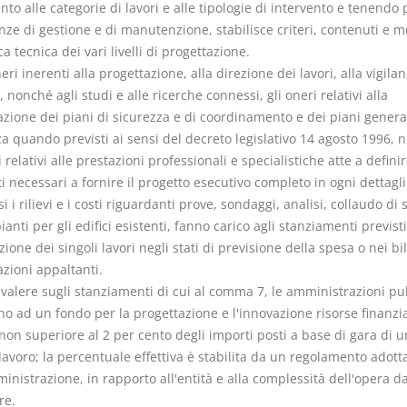
nto alle categorie di lavori e alle tipologie di intervento e tenendo 
nze di gestione e di manutenzione, stabilisce criteri, contenuti e 
ica tecnica dei vari livelli di progettazione.
neri inerenti alla progettazione, alla direzione dei lavori, alla vigilan
, nonché agli studi e alle ricerche connessi, gli oneri relativi alla
zione dei piani di sicurezza e di coordinamento e dei piani general
a quando previsti ai sensi del decreto legislativo 14 agosto 1996, n
i relativi alle prestazioni professionali e specialistiche atte a definir
 necessari a fornire il progetto esecutivo completo in ogni dettaglio
 i rilievi e i costi riguardanti prove, sondaggi, analisi, collaudo di 
ianti per gli edifici esistenti, fanno carico agli stanziamenti previsti
zione dei singoli lavori negli stati di previsione della spesa o nei bi
azioni appaltanti.
A valere sugli stanziamenti di cui al comma 7, le amministrazioni p
o ad un fondo per la progettazione e l'innovazione risorse finanzia
non superiore al 2 per cento degli importi posti a base di gara di 
lavoro; la percentuale effettiva è stabilita da un regolamento adott
inistrazione, in rapporto all'entità e alla complessità dell'opera d
re.