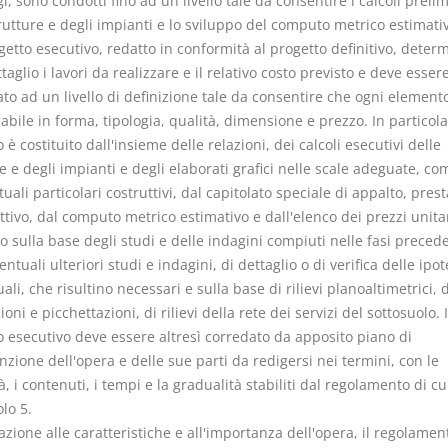
, sono condotti fino ad un livello tale da consentire i calcoli prelim
rutture e degli impianti e lo sviluppo del computo metrico estimati
ogetto esecutivo, redatto in conformità al progetto definitivo, deter
taglio i lavori da realizzare e il relativo costo previsto e deve esser
to ad un livello di definizione tale da consentire che ogni elemento
cabile in forma, tipologia, qualità, dimensione e prezzo. In particola
 è costituito dall'insieme delle relazioni, dei calcoli esecutivi delle
e e degli impianti e degli elaborati grafici nelle scale adeguate, co
tuali particolari costruttivi, dal capitolato speciale di appalto, pres
ttivo, dal computo metrico estimativo e dall'elenco dei prezzi unitar
o sulla base degli studi e delle indagini compiuti nelle fasi precede
entuali ulteriori studi e indagini, di dettaglio o di verifica delle ipot
ali, che risultino necessari e sulla base di rilievi planoaltimetrici, d
oni e picchettazioni, di rilievi della rete dei servizi del sottosuolo. I
o esecutivo deve essere altresì corredato da apposito piano di
ione dell'opera e delle sue parti da redigersi nei termini, con le
, i contenuti, i tempi e la gradualità stabiliti dal regolamento di cu
olo 5.
lazione alle caratteristiche e all'importanza dell'opera, il regolamen