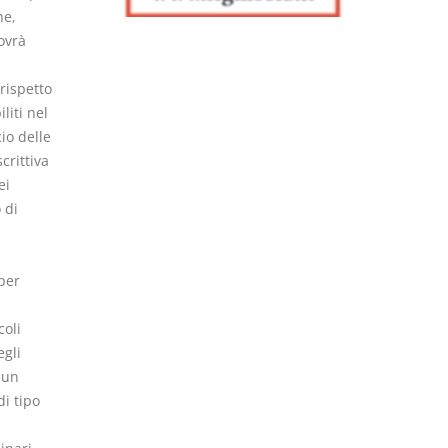
he,
ovrà
 rispetto
liti nel
io delle
crittiva
ei
 di
per
coli
egli
 un
di tipo