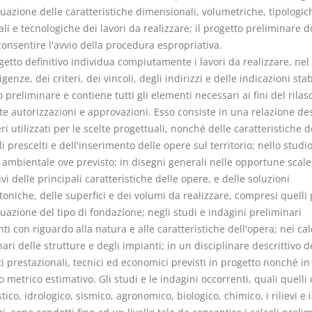
duazione delle caratteristiche dimensionali, volumetriche, tipologic
li e tecnologiche dei lavori da realizzare; il progetto preliminare d
consentire l'avvio della procedura espropriativa.
ogetto definitivo individua compiutamente i lavori da realizzare, nel
igenze, dei criteri, dei vincoli, degli indirizzi e delle indicazioni stabi
 preliminare e contiene tutti gli elementi necessari ai fini del rilasc
te autorizzazioni e approvazioni. Esso consiste in una relazione des
eri utilizzati per le scelte progettuali, nonché delle caratteristiche d
i prescelti e dell'inserimento delle opere sul territorio; nello studio
 ambientale ove previsto; in disegni generali nelle opportune scale
ivi delle principali caratteristiche delle opere, e delle soluzioni
toniche, delle superfici e dei volumi da realizzare, compresi quelli 
duazione del tipo di fondazione; negli studi e indagini preliminari
ti con riguardo alla natura e alle caratteristiche dell'opera; nei cal
ari delle strutture e degli impianti; in un disciplinare descrittivo d
 prestazionali, tecnici ed economici previsti in progetto nonché in
metrico estimativo. Gli studi e le indagini occorrenti, quali quelli 
ico, idrologico, sismico, agronomico, biologico, chimico, i rilievi e i