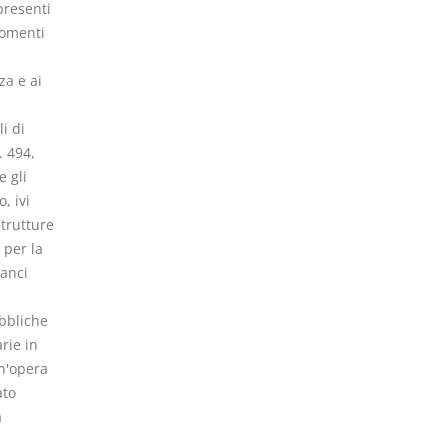
presenti
momenti
za e ai
i di
. 494,
e gli
, ivi
strutture
 per la
lanci
ubbliche
rie in
un'opera
ato
a