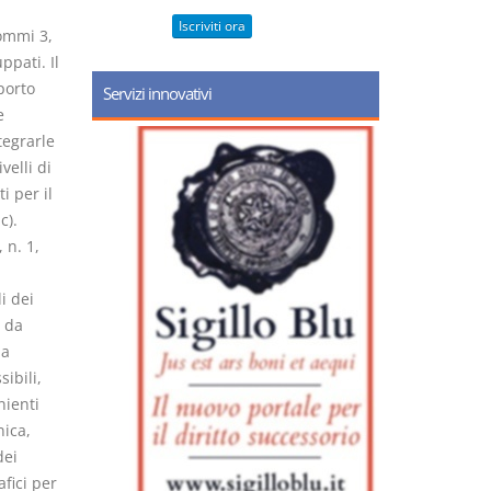
Iscriviti ora
commi 3,
ppati. Il
porto
Servizi innovativi
e
tegrarle
velli di
i per il
c).
 n. 1,
i dei
i da
la
ibili,
nienti
nica,
dei
fici per