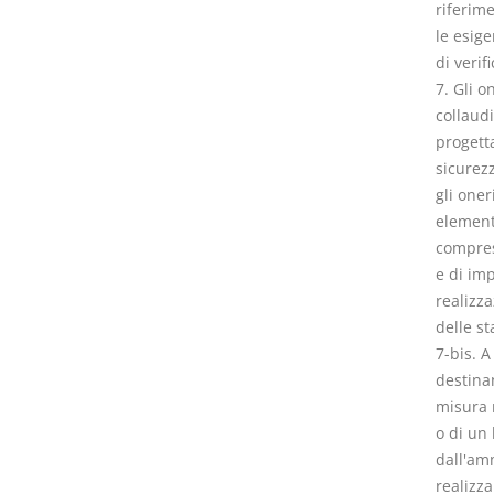
riferime
le esige
di verif
7. Gli o
collaudi
progetta
sicurezz
gli oner
elementi
compresi
e di imp
realizza
delle st
7-bis. 
destinan
misura 
o di un 
dall'amm
realizza