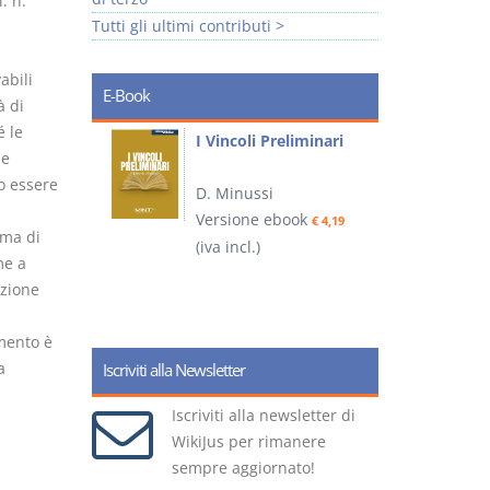
l. n.
Tutti gli ultimi contributi >
abili
E-Book
à di
é le
i
I Vincoli Preliminari
 e
o essere
D. Minussi
Versione ebook
€ 4,19
ema di
ook
(iva incl.)
(
€ 5,99
me a
azione
mento è
a
Iscriviti alla Newsletter
Iscriviti alla newsletter di
WikiJus per rimanere
sempre aggiornato!