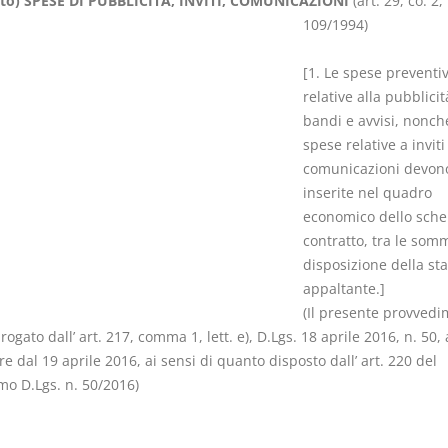
to) SPESE DI PUBBLICITÀ, INVITI, COMUNICAZIONI
(art. 29, co. 2, 
109/1994)
[1. Le spese preventiv
relative alla pubblicit
bandi e avvisi, nonch
Il Condominio
Le Società d
spese relative a inviti
Persone
La riforma di cui alla legge
comunicazioni devon
220/2012
inserite nel quadro
D. Minussi
S. D'Andrea – D.
economico dello sch
Versione eb
Minussi
contratto, tra le som
(iva incl.)
Versione ebook
€ 6,99
disposizione della st
(iva incl.)
appaltante.]
(Il presente provvedi
rogato dall’ art. 217, comma 1, lett. e), D.Lgs. 18 aprile 2016, n. 50, 
e dal 19 aprile 2016, ai sensi di quanto disposto dall’ art. 220 del
o D.Lgs. n. 50/2016)