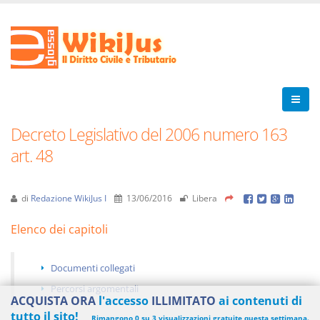
Decreto Legislativo del 2006 numero 163
art. 48
di
Redazione WikiJus I
13/06/2016
Libera
Elenco dei capitoli
Documenti collegati
Percorsi argomentali
ACQUISTA ORA
l'accesso
ILLIMITATO
ai contenuti di
tutto il sito!
Rimangono 0 su 3 visualizzazioni gratuite questa settimana.