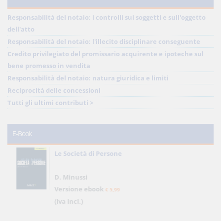
Responsabilità del notaio: i controlli sui soggetti e sull'oggetto
dell'atto
Responsabilità del notaio: l'illecito disciplinare conseguente
Credito privilegiato del promissario acquirente e ipoteche sul
bene promesso in vendita
Responsabilità del notaio: natura giuridica e limiti
Reciprocità delle concessioni
Tutti gli ultimi contributi >
E-Book
Le Società di Persone
D. Minussi
Versione ebook
€ 5,99
(iva incl.)