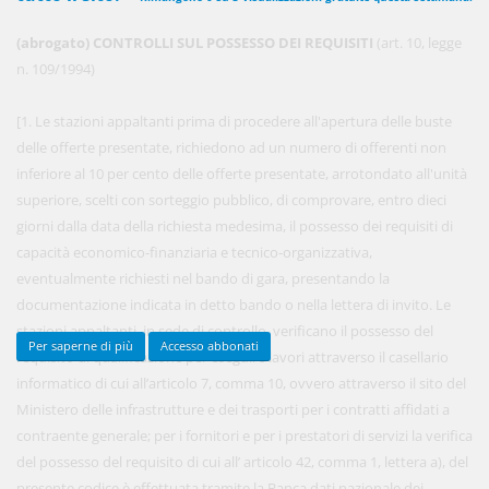
(abrogato) CONTROLLI SUL POSSESSO DEI REQUISITI
(art. 10, legge
n. 109/1994)
450,00 €
ANNUALI
anziché
570.00€
,
risparmi il 21%!
[1. Le stazioni appaltanti prima di procedere all'apertura delle buste
delle offerte presentate, richiedono ad un numero di offerenti non
Acquista ora
inferiore al 10 per cento delle offerte presentate, arrotondato all'unità
superiore, scelti con sorteggio pubblico, di comprovare, entro dieci
giorni dalla data della richiesta medesima, il possesso dei requisiti di
48,00 €
MENSILI
capacità economico-finanziaria e tecnico-organizzativa,
eventualmente richiesti nel bando di gara, presentando la
documentazione indicata in detto bando o nella lettera di invito. Le
Acquista ora
stazioni appaltanti, in sede di controllo, verificano il possesso del
Per saperne di più
Accesso abbonati
requisito di qualificazione per eseguire lavori attraverso il casellario
informatico di cui all’articolo 7, comma 10, ovvero attraverso il sito del
Ministero delle infrastrutture e dei trasporti per i contratti affidati a
contraente generale; per i fornitori e per i prestatori di servizi la verifica
del possesso del requisito di cui all’ articolo 42, comma 1, lettera a), del
presente codice è effettuata tramite la Banca dati nazionale dei