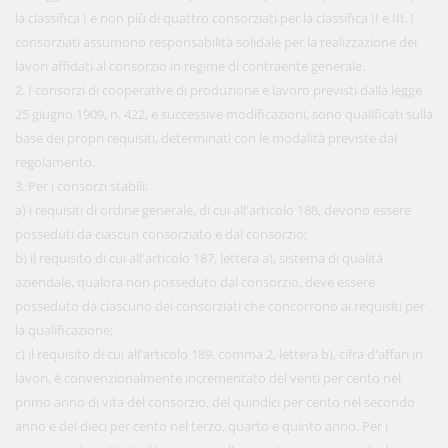
la classifica I e non più di quattro consorziati per la classifica II e III. I
consorziati assumono responsabilità solidale per la realizzazione dei
lavori affidati al consorzio in regime di contraente generale.
2. I consorzi di cooperative di produzione e lavoro previsti dalla legge
25 giugno 1909, n. 422, e successive modificazioni, sono qualificati sulla
base dei propri requisiti, determinati con le modalità previste dal
regolamento.
3. Per i consorzi stabili:
a) i requisiti di ordine generale, di cui all'articolo 188, devono essere
posseduti da ciascun consorziato e dal consorzio;
b) il requisito di cui all'articolo 187, lettera a), sistema di qualità
aziendale, qualora non posseduto dal consorzio, deve essere
posseduto da ciascuno dei consorziati che concorrono ai requisiti per
la qualificazione;
c) il requisito di cui all'articolo 189, comma 2, lettera b), cifra d'affari in
lavori, è convenzionalmente incrementato del venti per cento nel
primo anno di vita del consorzio, del quindici per cento nel secondo
anno e del dieci per cento nel terzo, quarto e quinto anno. Per i