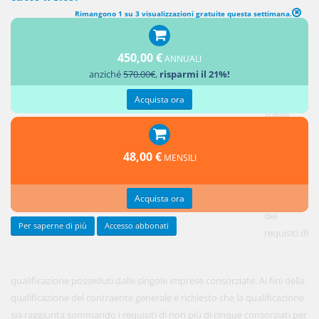
Rimangono 1 su 3 visualizzazioni gratuite questa settimana.
(abrogato) CONSORZI STABILI E CONSORZI DI COOPERATIVE
(art.
20-sexies, d.lgs. n. 190/2002 aggiunto dall'art. 1, d.lgs. n. 9/2005)
450,00 €
ANNUALI
anziché
570.00€
,
risparmi il 21%!
[1. I
consorzi
Acquista ora
stabili
sono
qualificati
48,00 €
MENSILI
sulla base
della
Acquista ora
somma
dei
Per saperne di più
Accesso abbonati
requisiti di
qualificazione posseduti dalle singole imprese consorziate. Ai fini della
qualificazione del contraente generale è richiesto che la qualificazione
sia raggiunta sommando i requisiti di non più di cinque consorziati per