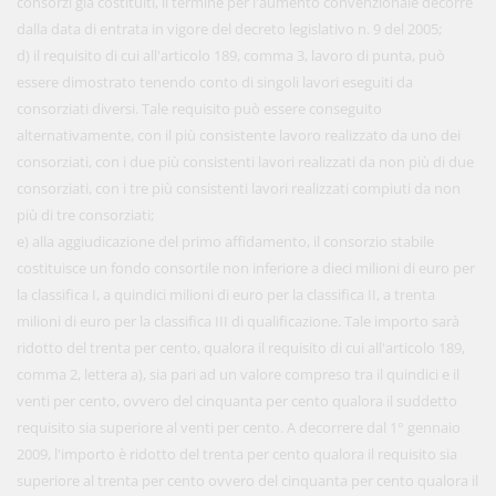
consorzi già costituiti, il termine per l'aumento convenzionale decorre
dalla data di entrata in vigore del decreto legislativo n. 9 del 2005;
d) il requisito di cui all'articolo 189, comma 3, lavoro di punta, può
essere dimostrato tenendo conto di singoli lavori eseguiti da
consorziati diversi. Tale requisito può essere conseguito
alternativamente, con il più consistente lavoro realizzato da uno dei
consorziati, con i due più consistenti lavori realizzati da non più di due
consorziati, con i tre più consistenti lavori realizzati compiuti da non
più di tre consorziati;
e) alla aggiudicazione del primo affidamento, il consorzio stabile
costituisce un fondo consortile non inferiore a dieci milioni di euro per
la classifica I, a quindici milioni di euro per la classifica II, a trenta
milioni di euro per la classifica III di qualificazione. Tale importo sarà
ridotto del trenta per cento, qualora il requisito di cui all'articolo 189,
comma 2, lettera a), sia pari ad un valore compreso tra il quindici e il
venti per cento, ovvero del cinquanta per cento qualora il suddetto
requisito sia superiore al venti per cento. A decorrere dal 1° gennaio
2009, l'importo è ridotto del trenta per cento qualora il requisito sia
superiore al trenta per cento ovvero del cinquanta per cento qualora il