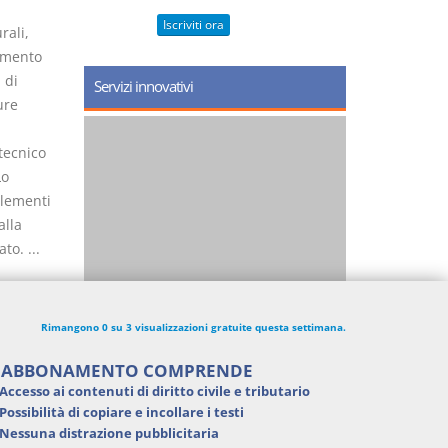
Iscriviti ora
rali,
timento
 di
Servizi innovativi
ure
tecnico
Lo
elementi
alla
to. ...
Rimangono 0 su 3 visualizzazioni gratuite questa settimana.
'ABBONAMENTO COMPRENDE
Accesso ai contenuti di
diritto civile e tributario
Possibilità di
copiare e incollare i testi
Nessuna distrazione pubblicitaria