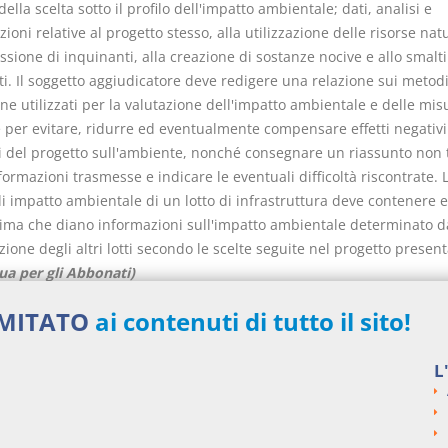
della scelta sotto il profilo dell'impatto ambientale; dati, analisi e
ioni relative al progetto stesso, alla utilizzazione delle risorse natu
ssione di inquinanti, alla creazione di sostanze nocive e allo smal
uti. Il soggetto aggiudicatore deve redigere una relazione sui metodi
ne utilizzati per la valutazione dell'impatto ambientale e delle mis
e per evitare, ridurre ed eventualmente compensare effetti negativi
ti del progetto sull'ambiente, nonché consegnare un riassunto non 
formazioni trasmesse e indicare le eventuali difficoltà riscontrate. 
di impatto ambientale di un lotto di infrastruttura deve contenere 
ima che diano informazioni sull'impatto ambientale determinato d
zione degli altri lotti secondo le scelte seguite nel progetto presenta
ua per gli Abbonati)
si argomentali
IMITATO
ai contenuti di tutto il sito!
i
Decreto Legislativo
2006
163
L
ngi un commento