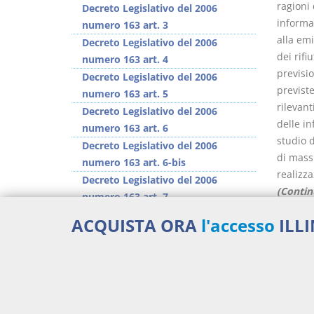
ragioni 
Decreto Legislativo del 2006
informaz
numero 163 art. 3
alla emi
Decreto Legislativo del 2006
dei rifi
numero 163 art. 4
previsio
Decreto Legislativo del 2006
previst
numero 163 art. 5
rilevan
Decreto Legislativo del 2006
delle in
numero 163 art. 6
studio 
Decreto Legislativo del 2006
di mass
numero 163 art. 6-bis
realizza
Decreto Legislativo del 2006
(Contin
numero 163 art. 7
Decreto Legislativo del 2006
Percor
ACQUISTA ORA
l'accesso
ILL
numero 163 art. 8
Decreto Legislativo del 2006
Legg
numero 163 art. 9
Aggiu
>> Vai all'argomento completo