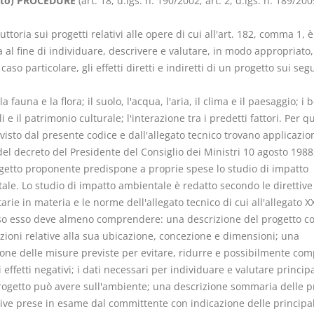
ato) PROCEDURE
(art. 18, d.lgs. n. 190/2002; art. 2, d.lgs. n. 189/200
truttoria sui progetti relativi alle opere di cui all'art. 182, comma 1, è
 al fine di individuare, descrivere e valutare, in modo appropriato,
caso particolare, gli effetti diretti e indiretti di un progetto sui seg
Usufrutto Uso e
Prescrizione
la fauna e la flora; il suolo, l'acqua, l'aria, il clima e il paesaggio; i 
Abitazione
decadenza
i e il patrimonio culturale; l'interazione tra i predetti fattori. Per 
D. Minussi
D. Minussi
isto dal presente codice e dall'allegato tecnico trovano applicazio
Versione ebook
Versione e
€
l decreto del Presidente del Consiglio dei Ministri 10 agosto 1988,
(iva incl.)
(iva incl.
4,19
4,19
oggetto proponente predispone a proprie spese lo studio di impatto
ale. Lo studio di impatto ambientale è redatto secondo le direttive
rie in materia e le norme dell'allegato tecnico di cui all'allegato XX
so esso deve almeno comprendere: una descrizione del progetto c
zioni relative alla sua ubicazione, concezione e dimensioni; una
ione delle misure previste per evitare, ridurre e possibilmente co
i effetti negativi; i dati necessari per individuare e valutare principal
progetto può avere sull'ambiente; una descrizione sommaria delle pr
tive prese in esame dal committente con indicazione delle principal