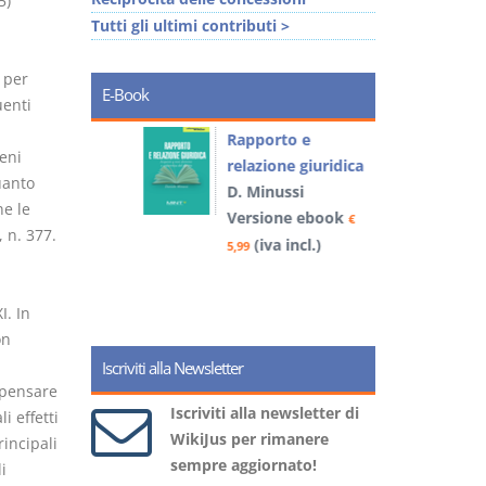
5)
Tutti gli ultimi contributi >
 per
E-Book
uenti
 e
Rapporto e
I
beni
relazione giuridica
quanto
D. Minussi
ne le
book
Versione ebook
€
€
5
 n. 377.
)
(iva incl.)
5,99
I. In
on
Iscriviti alla Newsletter
mpensare
Iscriviti alla newsletter di
i effetti
WikiJus per rimanere
incipali
sempre aggiornato!
i