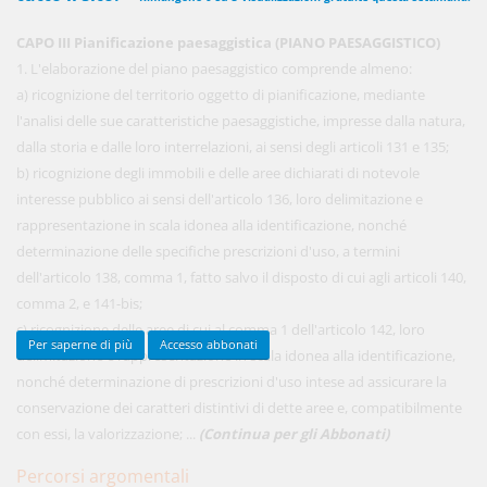
CAPO III Pianificazione paesaggistica (PIANO PAESAGGISTICO)
1. L'elaborazione del piano paesaggistico comprende almeno:
450,00 €
ANNUALI
a) ricognizione del territorio oggetto di pianificazione, mediante
anziché
570.00€
,
risparmi il 21%!
l'analisi delle sue caratteristiche paesaggistiche, impresse dalla natura,
dalla storia e dalle loro interrelazioni, ai sensi degli articoli 131 e 135;
Acquista ora
b) ricognizione degli immobili e delle aree dichiarati di notevole
interesse pubblico ai sensi dell'articolo 136, loro delimitazione e
rappresentazione in scala idonea alla identificazione, nonché
48,00 €
MENSILI
determinazione delle specifiche prescrizioni d'uso, a termini
dell'articolo 138, comma 1, fatto salvo il disposto di cui agli articoli 140,
comma 2, e 141-bis;
Acquista ora
c) ricognizione delle aree di cui al comma 1 dell'articolo 142, loro
Per saperne di più
Accesso abbonati
delimitazione e rappresentazione in scala idonea alla identificazione,
nonché determinazione di prescrizioni d'uso intese ad assicurare la
conservazione dei caratteri distintivi di dette aree e, compatibilmente
con essi, la valorizzazione; ...
(Continua per gli Abbonati)
Percorsi argomentali