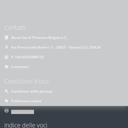
Contatti
Akros Sas di Pirovano Brigida e C.
Via Provinciale Nord n. 1 - 23837 - Taceno (LC), ITALIA
P. IVA 02263080133
Contattaci
Condizioni d'uso
Condizioni della privacy
Preferenze cookie
Indice delle voci