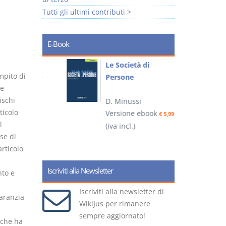
Tutti gli ultimi contributi >
E-Book
io
Le Società di
I
mpito di
Persone
 alla legge
he
ischi
D. Minussi
– D.
ticolo
Versione ebook
(
€ 5,99
l
(iva incl.)
ook
€ 6,99
se di
rticolo
Iscriviti alla Newsletter
to e
Iscriviti alla newsletter di
garanzia
WikiJus per rimanere
sempre aggiornato!
, che ha