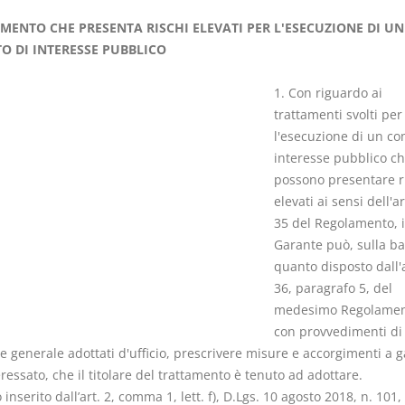
MENTO CHE PRESENTA RISCHI ELEVATI PER L'ESECUZIONE DI UN
O DI INTERESSE PUBBLICO
1. Con riguardo ai
trattamenti svolti per
I Singoli Contratti
Il Condomin
l'esecuzione di un co
D. Minussi
La riforma di cui
interesse pubblico c
Versione ebook
€ 5,99
220/2012
possono presentare r
(iva incl.)
S. D'Andrea 
elevati ai sensi dell'ar
Minussi
35 del Regolamento, i
Versione eb
Garante può, sulla ba
(iva incl.)
quanto disposto dall'a
36, paragrafo 5, del
medesimo Regolamen
con provvedimenti di
e generale adottati d'ufficio, prescrivere misure e accorgimenti a 
eressato, che il titolare del trattamento è tenuto ad adottare.
o inserito dall’art. 2, comma 1, lett. f), D.Lgs. 10 agosto 2018, n. 101