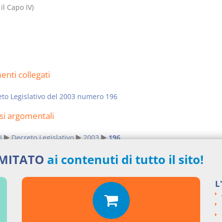
 il Capo IV)
nti collegati
to Legislativo del 2003 numero 196
si argomentali
I
Decreto Legislativo
2003
196
ngi un commento
IMITATO
ai contenuti di tutto il sito!
L