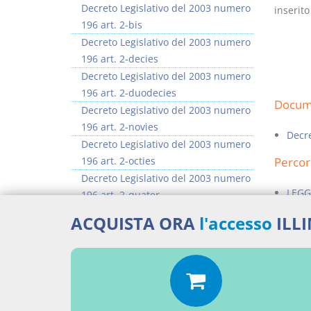
Decreto Legislativo del 2003 numero
inserito
196 art. 2-bis
Decreto Legislativo del 2003 numero
196 art. 2-decies
Decreto Legislativo del 2003 numero
196 art. 2-duodecies
Docume
Decreto Legislativo del 2003 numero
196 art. 2-novies
Decre
Decreto Legislativo del 2003 numero
196 art. 2-octies
Percor
Decreto Legislativo del 2003 numero
LEGG
196 art. 2-quater
Decreto Legislativo del 2003 numero
Aggiu
ACQUISTA ORA
l'accesso
ILL
196 art. 2-quaterterdecies
Decreto Legislativo del 2003 numero
196 art. 2-quinquies
>> Vai all'argomento completo