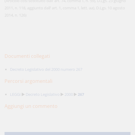
(Articolo così sostituito dall’ art. 74, comma 1, n. 59), D.Lgs. 23 giugno
2011, n. 118, aggiunto dall’ art. 1, comma 1, lett. aa), D.Lgs. 10 agosto
2014, n. 126)
Documenti collegati
Decreto Legislativo del 2000 numero 267
Percorsi argomentali
LEGGI
Decreto Legislativo
2000
267
Aggiungi un commento