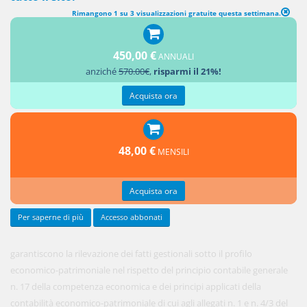
Rimangono 1 su 3 visualizzazioni gratuite questa settimana.
CONTABILITÀ ECONOMICO-PATRIMONIALE
450,00 €
ANNUALI
1. Gli enti
anziché
570.00€
,
risparmi il 21%!
locali
Acquista ora
48,00 €
MENSILI
Acquista ora
Per saperne di più
Accesso abbonati
garantiscono la rilevazione dei fatti gestionali sotto il profilo
economico-patrimoniale nel rispetto del principio contabile generale
n. 17 della competenza economica e dei principi applicati della
contabilità economico-patrimoniale di cui agli allegati n. 1 e n. 4/3 del