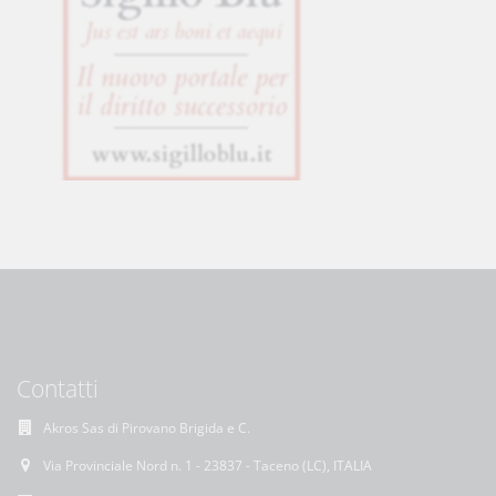
Contatti
Akros Sas di Pirovano Brigida e C.
Via Provinciale Nord n. 1 - 23837 - Taceno (LC), ITALIA