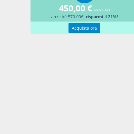
450,00 €
ANNUALI
Docume
anziché
570.00€
,
risparmi il 21%!
Decre
Acquista ora
Percor
LEGG
Aggiu