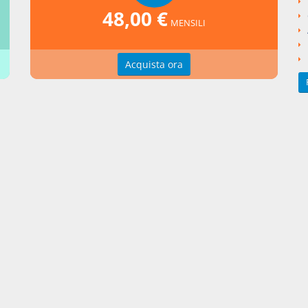
48,00 €
MENSILI
nti collegati
to Legislativo del 1993 numero 385
Acquista ora
si argomentali
I
Decreto Legislativo
1993
385
ngi un commento