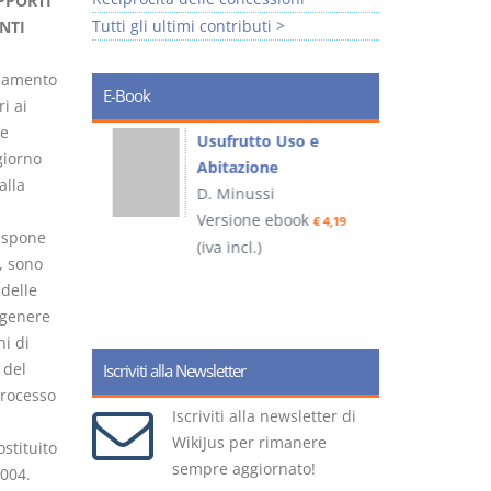
PPORTI
Tutti gli ultimi contributi >
NTI
diamento
E-Book
i ai
 e
liminari
Usufrutto Uso e
giorno
Abitazione
alla
D. Minussi
ook
Versione ebook
€ 4,19
€ 4,19
ispone
(iva incl.)
(
, sono
delle
 genere
ni di
 del
Iscriviti alla Newsletter
processo
Iscriviti alla newsletter di
WikiJus per rimanere
stituito
sempre aggiornato!
2004.