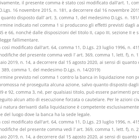
ivamente, il presente comma è stato così modificato dall'art. 1, c
), D.Lgs. 16 novembre 2015, n. 181, a decorrere dal 16 novembre 201
i quanto disposto dall’ art. 3, comma 1, del medesimo D.Lgs. n. 181
ermine indicato nel comma 1 si producono gli effetti previsti dagli ar
45 e 66, nonché dalle disposizioni del titolo II, capo III, sezione II e 
 legge fallimentare.
osì modificato dall'art. 64, comma 11, D.Lgs. 23 luglio 1996, n. 41
modifiche del presente comma vedi l’ art. 369, comma 1, lett. f), n. 1)
io 2019, n. 14, a decorrere dal 15 agosto 2020, ai sensi di quanto
rt. 389, comma 1, del medesimo D.Lgs. n. 14/2019)
termine previsto nel comma 1 contro la banca in liquidazione non p
promossa né proseguita alcuna azione, salvo quanto disposto dagli 
 89 e 92, comma 3, né, per qualsiasi titolo, può essere parimenti p
guito alcun atto di esecuzione forzata o cautelare. Per le azioni civi
si natura derivanti dalla liquidazione è competente esclusivamente 
e del luogo dove la banca ha la sede legale.
osì modificato dall'art. 64, comma 11, D.Lgs. 23 luglio 1996, n. 41
modifiche del presente comma vedi l’ art. 369, comma 1, lett. f), n. 2)
io 2019, n. 14, a decorrere dal 15 agosto 2020, ai sensi di quanto