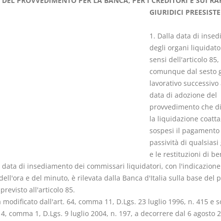
I DEL PROVVEDIMENTO PER LA BANCA, PER I CREDITORI E SUI RA
GIURIDICI PREESISTE
1. Dalla data di inse
degli organi liquidator
sensi dell'articolo 85,
I Vincoli Pre
comunque dal sesto 
lavorativo successivo 
D. Minussi
data di adozione del
Versione eb
provvedimento che d
(iva incl.)
la liquidazione coatta
sospesi il pagamento 
passività di qualsiasi
e le restituzioni di be
a data di insediamento dei commissari liquidatori, con l'indicazione
dell'ora e del minuto, è rilevata dalla Banca d'Italia sulla base del 
previsto all'articolo 85.
odificato dall'art. 64, comma 11, D.Lgs. 23 luglio 1996, n. 415 e so
. 4, comma 1, D.Lgs. 9 luglio 2004, n. 197, a decorrere dal 6 agosto 