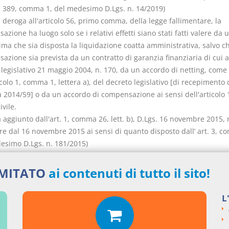
rt. 389, comma 1, del medesimo D.Lgs. n. 14/2019)
n deroga all'articolo 56, primo comma, della legge fallimentare, la
zione ha luogo solo se i relativi effetti siano stati fatti valere da 
ima che sia disposta la liquidazione coatta amministrativa, salvo ch
zione sia prevista da un contratto di garanzia finanziaria di cui a
legislativo 21 maggio 2004, n. 170, da un accordo di netting, come 
icolo 1, comma 1, lettera a), del decreto legislativo [di recepimento 
a 2014/59] o da un accordo di compensazione ai sensi dell'articolo 
ivile.
ggiunto dall'art. 1, comma 26, lett. b), D.Lgs. 16 novembre 2015, n
re dal 16 novembre 2015 ai sensi di quanto disposto dall’ art. 3, c
esimo D.Lgs. n. 181/2015)
modifiche del presente comma vedi l’ art. 369, comma 1, lett. f), n. 3)
io 2019, n. 14, a decorrere dal 15 agosto 2020, ai sensi di quanto
IMITATO
ai contenuti di tutto il sito!
rt. 389, comma 1, del medesimo D.Lgs. n. 14/2019)
L