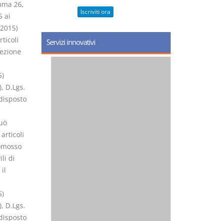
omma 26,
Iscriviti ora
5 ai
/2015)
ticoli
Servizi innovativi
sezione
5)
, D.Lgs.
 disposto
uò
articoli
romosso
li di
il
5)
, D.Lgs.
 disposto