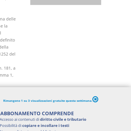
una delle
e la
l
definito
della
1252 del
. 181, a
omma 1,
, D.Lgs.
 disposto
Rimangono 1 su 3 visualizzazioni gratuite questa settimana.
'ABBONAMENTO COMPRENDE
Accesso ai contenuti di
diritto civile e tributario
Possibilità di
copiare e incollare i testi