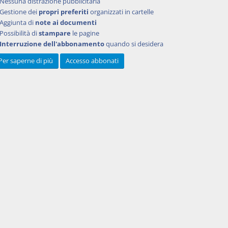
Nessuna distrazione pubblicitaria
Gestione dei
propri preferiti
organizzati in cartelle
Aggiunta di
note ai documenti
Possibilità di
stampare
le pagine
Interruzione dell'abbonamento
quando si desidera
Per saperne di più
Accesso abbonati