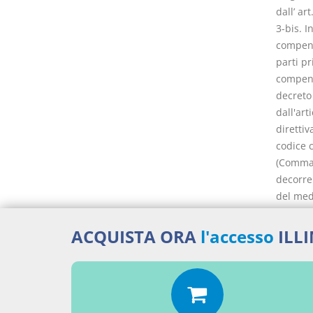
dall’ a
3-bis. I
compensa
parti pr
compensa
decreto 
dall'art
direttiv
codice c
(Comma a
decorre
del med
(Per le 
12 genna
ACQUISTA ORA
l'accesso
ILL
dall’ a