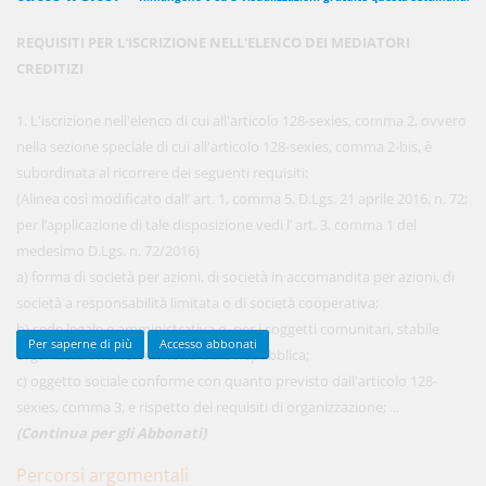
REQUISITI PER L'ISCRIZIONE NELL'ELENCO DEI MEDIATORI
CREDITIZI
450,00 €
ANNUALI
anziché
570.00€
,
risparmi il 21%!
1. L'iscrizione nell'elenco di cui all'articolo 128-sexies, comma 2, ovvero
nella sezione speciale di cui all'articolo 128-sexies, comma 2-bis, è
Acquista ora
subordinata al ricorrere dei seguenti requisiti:
(Alinea così modificato dall’ art. 1, comma 5, D.Lgs. 21 aprile 2016, n. 72;
per l’applicazione di tale disposizione vedi l’ art. 3, comma 1 del
48,00 €
MENSILI
medesimo D.Lgs. n. 72/2016)
a) forma di società per azioni, di società in accomandita per azioni, di
società a responsabilità limitata o di società cooperativa;
Acquista ora
b) sede legale e amministrativa o, per i soggetti comunitari, stabile
Per saperne di più
Accesso abbonati
organizzazione nel territorio della Repubblica;
c) oggetto sociale conforme con quanto previsto dall'articolo 128-
sexies, comma 3, e rispetto dei requisiti di organizzazione; ...
(Continua per gli Abbonati)
Percorsi argomentali