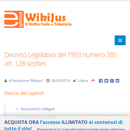
Decreto Legislativo del 1993 numero 385
art. 128-septies
di
Redazione WikiJus I
06/06/2016
Libera
Elenco dei capitoli
Documenti collegati
Percorsi argomentali
ACQUISTA ORA
l'accesso
ILLIMITATO
ai contenuti di
tutto il sito!
Rimangono 0 su 3 visualizzazioni gratuite questa settimana.