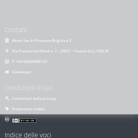
Contatti
Akros Sas di Pirovano Brigida e C.
Via Provinciale Nord n. 1 - 23837 - Taceno (LC), ITALIA
P. IVA 02263080133
Contattaci
Condizioni d'uso
Condizioni della privacy
Preferenze cookie
Indice delle voci