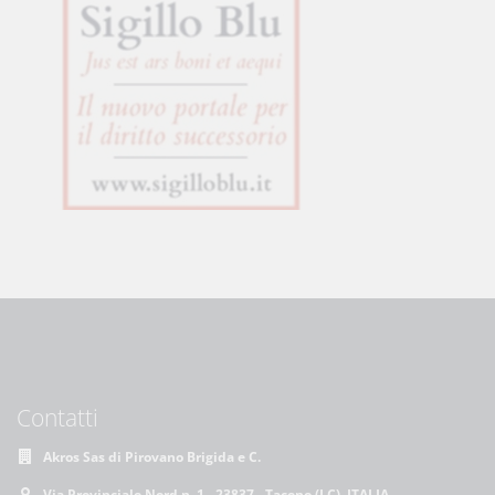
Contatti
Akros Sas di Pirovano Brigida e C.
Via Provinciale Nord n. 1 - 23837 - Taceno (LC), ITALIA