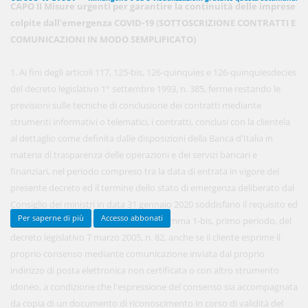
CAPO II Misure urgenti per garantire la continuità delle imprese
colpite dall'emergenza COVID-19 (SOTTOSCRIZIONE CONTRATTI E
COMUNICAZIONI IN MODO SEMPLIFICATO)
450,00 €
ANNUALI
anziché
570.00€
,
risparmi il 21%!
1. Ai fini degli articoli 117, 125-bis, 126-quinquies e 126-quinquiesdecies
del decreto legislativo 1° settembre 1993, n. 385, ferme restando le
Acquista ora
previsioni sulle tecniche di conclusione dei contratti mediante
strumenti informativi o telematici, i contratti, conclusi con la clientela
al dettaglio come definita dalle disposizioni della Banca d'Italia in
48,00 €
MENSILI
materia di trasparenza delle operazioni e dei servizi bancari e
finanziari, nel periodo compreso tra la data di entrata in vigore del
presente decreto ed il termine dello stato di emergenza deliberato dal
Acquista ora
Consiglio dei ministri in data 31 gennaio 2020 soddisfano il requisito ed
Per saperne di più
Accesso abbonati
hanno l'efficacia di cui all'articolo 20, comma 1-bis, primo periodo, del
decreto legislativo 7 marzo 2005, n. 82, anche se il cliente esprime il
proprio consenso mediante comunicazione inviata dal proprio
indirizzo di posta elettronica non certificata o con altro strumento
idoneo, a condizione che l'espressione del consenso sia accompagnata
da copia di un documento di riconoscimento in corso di validità del