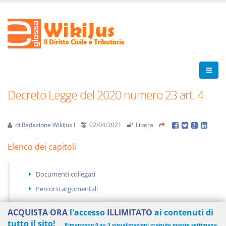
Decreto Legge del 2020 numero 23 art. 4
di
Redazione WikiJus I
02/04/2021
Libera
Elenco dei capitoli
Documenti collegati
Percorsi argomentali
ACQUISTA ORA
l'accesso
ILLIMITATO
ai contenuti di
tutto il sito!
Rimangono 0 su 3 visualizzazioni gratuite questa settimana.