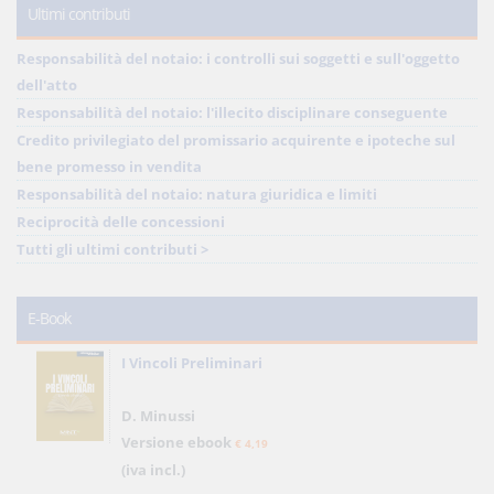
Ultimi contributi
Responsabilità del notaio: i controlli sui soggetti e sull'oggetto
dell'atto
Responsabilità del notaio: l'illecito disciplinare conseguente
Credito privilegiato del promissario acquirente e ipoteche sul
bene promesso in vendita
Responsabilità del notaio: natura giuridica e limiti
Reciprocità delle concessioni
Tutti gli ultimi contributi >
E-Book
I Vincoli Preliminari
D. Minussi
Versione ebook
€ 4,19
(iva incl.)