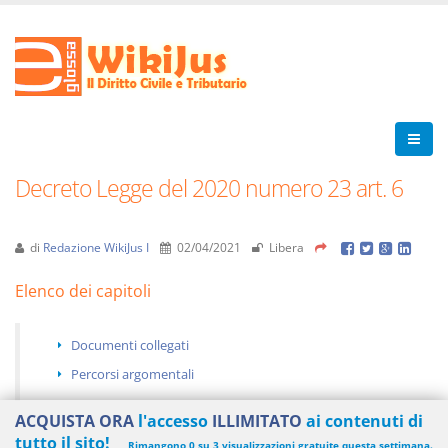
Decreto Legge del 2020 numero 23 art. 6
di
Redazione WikiJus I
02/04/2021
Libera
Elenco dei capitoli
Documenti collegati
Percorsi argomentali
ACQUISTA ORA
l'accesso
ILLIMITATO
ai contenuti di
tutto il sito!
Rimangono 0 su 3 visualizzazioni gratuite questa settimana.