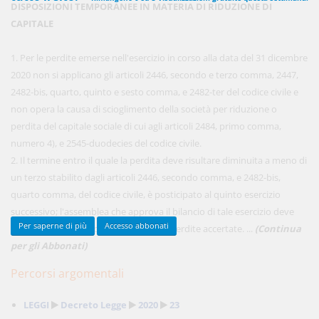
DISPOSIZIONI TEMPORANEE IN MATERIA DI RIDUZIONE DI
CAPITALE
450,00 €
1. Per le perdite emerse nell'esercizio in corso alla data del 31 dicembre
ANNUALI
anziché
570.00€
,
risparmi il 21%!
2020 non si applicano gli articoli 2446, secondo e terzo comma, 2447,
2482-bis, quarto, quinto e sesto comma, e 2482-ter del codice civile e
Acquista ora
non opera la causa di scioglimento della società per riduzione o
perdita del capitale sociale di cui agli articoli 2484, primo comma,
numero 4), e 2545-duodecies del codice civile.
48,00 €
MENSILI
2. Il termine entro il quale la perdita deve risultare diminuita a meno di
un terzo stabilito dagli articoli 2446, secondo comma, e 2482-bis,
quarto comma, del codice civile, è posticipato al quinto esercizio
Acquista ora
successivo; l'assemblea che approva il bilancio di tale esercizio deve
Per saperne di più
Accesso abbonati
ridurre il capitale in proporzione delle perdite accertate. ...
(Continua
per gli Abbonati)
Percorsi argomentali
LEGGI
Decreto Legge
2020
23