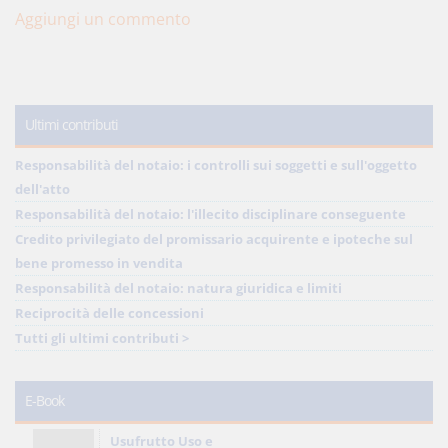
Aggiungi un commento
Ultimi contributi
Responsabilità del notaio: i controlli sui soggetti e sull'oggetto
dell'atto
Responsabilità del notaio: l'illecito disciplinare conseguente
Credito privilegiato del promissario acquirente e ipoteche sul
bene promesso in vendita
Responsabilità del notaio: natura giuridica e limiti
Reciprocità delle concessioni
Tutti gli ultimi contributi >
E-Book
Usufrutto Uso e