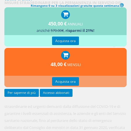
MISURE STRAORDINARIE PER LA PERMANENZA IN SERVIZIO DEL
Rimangono 0 su 3 visualizzazioni gratuite questa settimana.
PERSONALE SANITARIO
450,00 €
1. Al fine
ANNUALI
anziché
570.00€
,
risparmi il 21%!
di far
fronte alle
Acquista ora
esigenze
48,00 €
MENSILI
Acquista ora
Per saperne di più
Accesso abbonati
straordinarie ed urgenti derivanti dalla diffusione del COVID-19 e di
garantire i livelli essenziali di assistenza, le aziende e gli enti del Servizio
sanitario nazionale, fino al perdurare dello stato di emergenza
deliberato dal Consiglio dei ministri in data 31 gennaio 2020, verificata