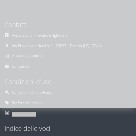
Contatti
Akros Sas di Pirovano Brigida e C.
Via Provinciale Nord n. 1 - 23837 - Taceno (LC), ITALIA
P. IVA 02263080133
Contattaci
Condizioni d'uso
Condizioni della privacy
Preferenze cookie
Indice delle voci