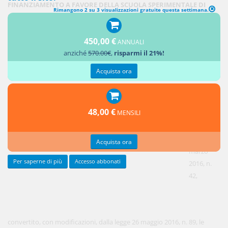
FINANZIAMENTO A FAVORE DELLA SCUOLA SPERIMENTALE DI
Rimangono 2 su 3 visualizzazioni gratuite questa settimana.
DOTTORATO INTERNAZIONALE GRAN SASSO SCIENCE INSTITUTE
E DELL'AZIENDA PUBBLICA DI SERVIZI ALLA PERSONA - ISTITUTO
450,00 €
DEGLI INNOCENTI DI FIRENZE
(Rubrica così modificata dalla legge di
ANNUALI
anziché
570.00€
,
risparmi il 21%!
conversione 28 febbraio 2020, n. 8)
Acquista ora
1.
All'articolo
2, comma
48,00 €
MENSILI
1-bis, del
decreto-
legge 29
Acquista ora
marzo
Per saperne di più
Accesso abbonati
2016, n.
42,
convertito, con modificazioni, dalla legge 26 maggio 2016, n. 89, le