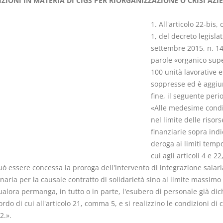
IZIONI IN MATERIA DI CIGS PER RIORGANIZZAZIONE O CRISI AZI
1. All'articolo 22-bis
1, del decreto legislat
settembre 2015, n. 14
parole «organico supe
I Singoli Contratti
Il Condomin
100 unità lavorative 
D. Minussi
La riforma di cui
soppresse ed è aggiun
Versione ebook
€ 5,99
220/2012
fine, il seguente peri
(iva incl.)
S. D'Andrea 
«Alle medesime condi
Minussi
nel limite delle risors
Versione eb
finanziarie sopra indi
(iva incl.)
deroga ai limiti tempo
cui agli articoli 4 e 2
uò essere concessa la proroga dell'intervento di integrazione salari
naria per la causale contratto di solidarietà sino al limite massimo 
alora permanga, in tutto o in parte, l'esubero di personale già dic
ordo di cui all'articolo 21, comma 5, e si realizzino le condizioni di c
.».