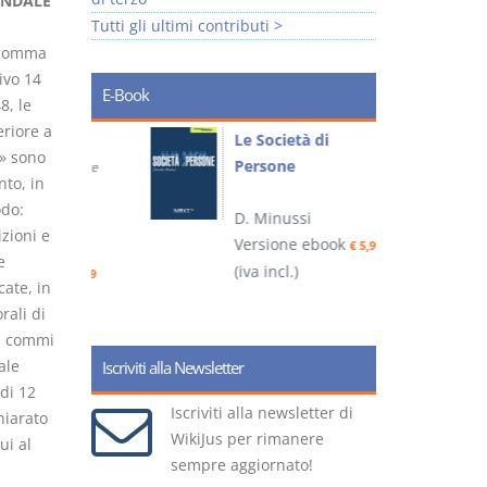
ENDALE
Tutti gli ultimi contributi >
, comma
ivo 14
E-Book
8, le
riore a
io
Le Società di
I
e» sono
Persone
 alla legge
to, in
odo:
D. Minussi
– D.
zioni e
Versione ebook
(
€ 5,99
e
(iva incl.)
ook
€ 6,99
cate, in
rali di
2, commi
ale
Iscriviti alla Newsletter
di 12
Iscriviti alla newsletter di
hiarato
WikiJus per rimanere
ui al
sempre aggiornato!