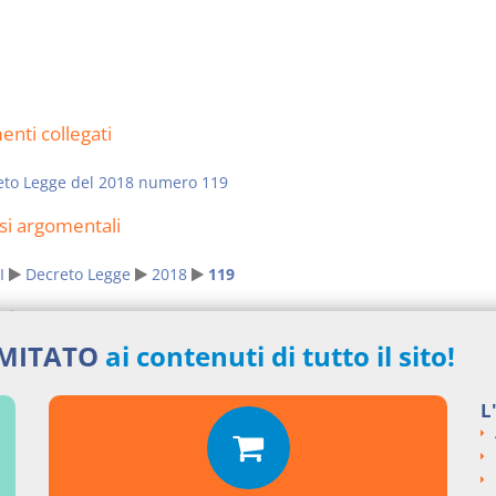
nti collegati
eto Legge del 2018 numero 119
si argomentali
I
Decreto Legge
2018
119
ngi un commento
IMITATO
ai contenuti di tutto il sito!
L