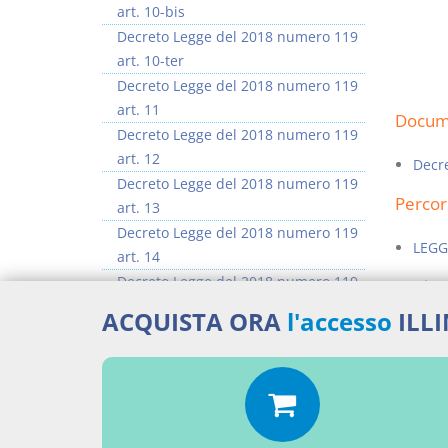
art. 10-bis
Decreto Legge del 2018 numero 119
art. 10-ter
Decreto Legge del 2018 numero 119
art. 11
Docume
Decreto Legge del 2018 numero 119
art. 12
Decr
Decreto Legge del 2018 numero 119
Percor
art. 13
Decreto Legge del 2018 numero 119
LEGG
art. 14
Decreto Legge del 2018 numero 119
Aggiu
art. 15
ACQUISTA ORA
l'accesso
ILL
Decreto Legge del 2018 numero 119
art. 15-bis
>> Vai all'argomento completo