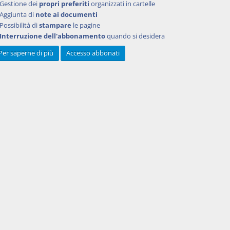
Gestione dei
propri preferiti
organizzati in cartelle
Aggiunta di
note ai documenti
Possibilità di
stampare
le pagine
Interruzione dell'abbonamento
quando si desidera
Per saperne di più
Accesso abbonati
Powered by