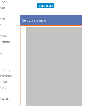
1 per
Iscriviti ora
ento
itti
Servizi innovativi
'
nello
dizione
to
rimoniali
te comma
o, se
io di
ra a), si
 in