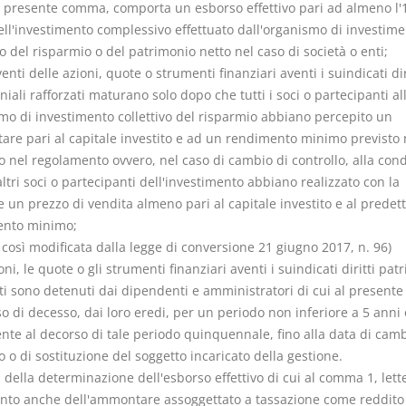
al presente comma, comporta un esborso effettivo pari ad almeno l'
ell'investimento complessivo effettuato dall'organismo di investim
vo del risparmio o del patrimonio netto nel caso di società o enti;
venti delle azioni, quote o strumenti finanziari aventi i suindicati dir
iali rafforzati maturano solo dopo che tutti i soci o partecipanti all
mo di investimento collettivo del risparmio abbiano percepito un
re pari al capitale investito e ad un rendimento minimo previsto 
o nel regolamento ovvero, nel caso di cambio di controllo, alla con
altri soci o partecipanti dell'investimento abbiano realizzato con la
 un prezzo di vendita almeno pari al capitale investito e al predet
ento minimo;
 così modificata dalla legge di conversione 21 giugno 2017, n. 96)
ioni, le quote o gli strumenti finanziari aventi i suindicati diritti pat
ati sono detenuti dai dipendenti e amministratori di cui al presen
so di decesso, dai loro eredi, per un periodo non inferiore a 5 anni 
nte al decorso di tale periodo quinquennale, fino alla data di camb
o o di sostituzione del soggetto incaricato della gestione.
ni della determinazione dell'esborso effettivo di cui al comma 1, lette
onto anche dell'ammontare assoggettato a tassazione come reddito