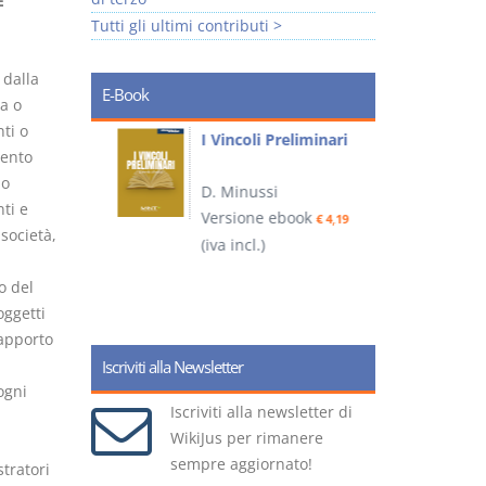
E
Tutti gli ultimi contributi >
 dalla
E-Book
a o
nti o
i
I Vincoli Preliminari
mento
io
D. Minussi
ti e
Versione ebook
€ 4,19
 società,
ook
(iva incl.)
(
€ 5,99
o del
oggetti
rapporto
Iscriviti alla Newsletter
ogni
Iscriviti alla newsletter di
WikiJus per rimanere
sempre aggiornato!
tratori