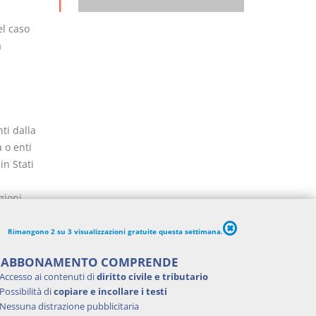
el caso
a
ti dalla
 o enti
in Stati
zioni,
vigore
Rimangono 2 su 3 visualizzazioni gratuite questa settimana.
'ABBONAMENTO COMPRENDE
Accesso ai contenuti di
diritto civile e tributario
Possibilità di
copiare e incollare i testi
Nessuna distrazione pubblicitaria