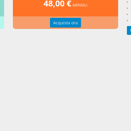
48,00 €
nti collegati
MENSILI
eto Legge del 2017 numero 50
Acquista ora
si argomentali
I
Decreto Legge
2017
50
ngi un commento
zioni d'uso
Indice delle voci