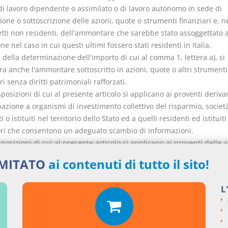
di lavoro dipendente o assimilato o di lavoro autonomo in sede di
ione o sottoscrizione delle azioni, quote o strumenti finanziari e, n
etti non residenti, dell'ammontare che sarebbe stato assoggettato 
ne nel caso in cui questi ultimi fossero stati residenti in Italia.
ni della determinazione dell'importo di cui al comma 1, lettera a), si
a anche l'ammontare sottoscritto in azioni, quote o altri strumenti
ri senza diritti patrimoniali rafforzati.
sposizioni di cui al presente articolo si applicano ai proventi derivan
azione a organismi di investimento collettivo del risparmio, società
i o istituiti nel territorio dello Stato ed a quelli residenti ed istituiti 
tori che consentono un adeguato scambio di informazioni.
sposizioni di cui al presente articolo si applicano ai proventi delle a
strumenti finanziari percepiti a decorrere dalla data di entrata in 
IMITATO
ai contenuti di tutto il sito!
sente decreto-legge.
L