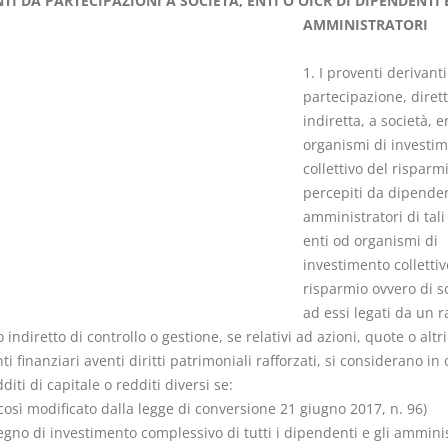
TI DA PARTECIPAZIONI A SOCIETÀ, ENTI O OICR DI DIPENDENTI 
AMMINISTRATORI
1. I proventi derivanti
partecipazione, dirett
indiretta, a società, e
Il Condominio
Le Società d
organismi di investi
Persone
La riforma di cui alla legge
collettivo del risparm
220/2012
percepiti da dipenden
D. Minussi
S. D'Andrea – D.
amministratori di tali
Versione eb
Minussi
enti od organismi di
(iva incl.)
Versione ebook
€ 6,99
investimento collettiv
(iva incl.)
risparmio ovvero di s
ad essi legati da un 
o indiretto di controllo o gestione, se relativi ad azioni, quote o altri
i finanziari aventi diritti patrimoniali rafforzati, si considerano in 
diti di capitale o redditi diversi se:
così modificato dalla legge di conversione 21 giugno 2017, n. 96)
egno di investimento complessivo di tutti i dipendenti e gli amminis