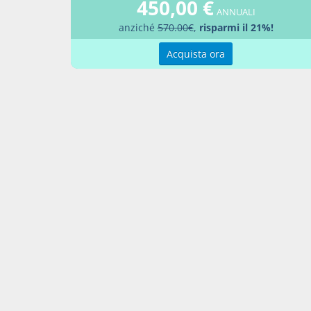
450,00 €
Docume
ANNUALI
anziché
570.00€
,
risparmi il 21%!
Decr
Acquista ora
Percor
LEGG
Aggiu
Contatti
Condi