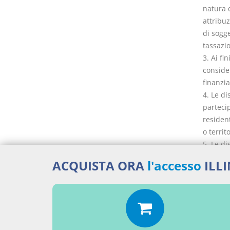
natura 
attribuz
di sogg
tassazio
3. Ai fi
consider
finanzia
4. Le di
partecip
resident
o terri
5. Le di
quote o 
ACQUISTA ORA
l'accesso
ILL
del pre