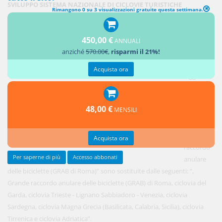
SVILUPPO SISTEMA NAZIONALE DI CICLOVIE TURISTICHE
Rimangono 0 su 3 visualizzazioni gratuite questa settimana.
1.
450,00 €
All'articolo
ANNUALI
anziché
570.00€
,
risparmi il 21%!
1, comma
640, della
Acquista ora
legge 28
dicembre
2015, n.
48,00 €
MENSILI
208, le
parole: “e
Grande
Acquista ora
raccordo
Per saperne di più
Accesso abbonati
anulare
delle biciclette (GRAB di Roma)” sono sostituite dalle seguenti: “,
Grande raccordo anulare delle biciclette (GRAB) di Roma, ciclovia del
Garda, ciclovia Trieste - Lignano Sabbiadoro - Venezia, ciclovia
Sardegna, ciclovia Magna Grecia (Basilicata, Calabria, Sicilia), ciclovia
Tirrenica e ciclovia Adriatica”.