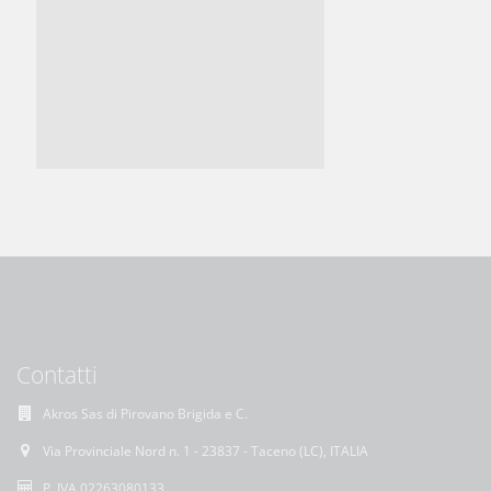
Contatti
Akros Sas di Pirovano Brigida e C.
Via Provinciale Nord n. 1 - 23837 - Taceno (LC), ITALIA
P. IVA 02263080133