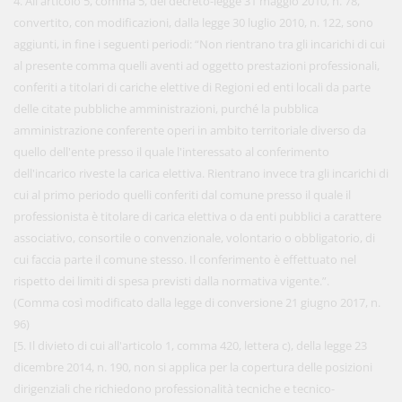
4. All'articolo 5, comma 5, del decreto-legge 31 maggio 2010, n. 78,
convertito, con modificazioni, dalla legge 30 luglio 2010, n. 122, sono
aggiunti, in fine i seguenti periodi: “Non rientrano tra gli incarichi di cui
al presente comma quelli aventi ad oggetto prestazioni professionali,
conferiti a titolari di cariche elettive di Regioni ed enti locali da parte
delle citate pubbliche amministrazioni, purché la pubblica
amministrazione conferente operi in ambito territoriale diverso da
quello dell'ente presso il quale l'interessato al conferimento
dell'incarico riveste la carica elettiva. Rientrano invece tra gli incarichi di
cui al primo periodo quelli conferiti dal comune presso il quale il
professionista è titolare di carica elettiva o da enti pubblici a carattere
associativo, consortile o convenzionale, volontario o obbligatorio, di
cui faccia parte il comune stesso. Il conferimento è effettuato nel
rispetto dei limiti di spesa previsti dalla normativa vigente.”.
(Comma così modificato dalla legge di conversione 21 giugno 2017, n.
96)
[5. Il divieto di cui all'articolo 1, comma 420, lettera c), della legge 23
dicembre 2014, n. 190, non si applica per la copertura delle posizioni
dirigenziali che richiedono professionalità tecniche e tecnico-