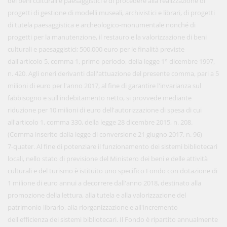
dei beni culturali e paesaggistici e di procedere alla realizzazione di
progetti di gestione di modelli museali, archivistici e librari, di progetti
di tutela paesaggistica e archeologico-monumentale nonché di
progetti per la manutenzione, il restauro e la valorizzazione di beni
culturali e paesaggistici; 500.000 euro per le finalità previste
dall'articolo 5, comma 1, primo periodo, della legge 1° dicembre 1997,
n. 420. Agli oneri derivanti dall'attuazione del presente comma, pari a 5
milioni di euro per l'anno 2017, al fine di garantire l'invarianza sul
fabbisogno e sull'indebitamento netto, si provvede mediante
riduzione per 10 milioni di euro dell'autorizzazione di spesa di cui
all'articolo 1, comma 330, della legge 28 dicembre 2015, n. 208.
(Comma inserito dalla legge di conversione 21 giugno 2017, n. 96)
7-quater. Al fine di potenziare il funzionamento dei sistemi bibliotecari
locali, nello stato di previsione del Ministero dei beni e delle attività
culturali e del turismo è istituito uno specifico Fondo con dotazione di
1 milione di euro annui a decorrere dall'anno 2018, destinato alla
promozione della lettura, alla tutela e alla valorizzazione del
patrimonio librario, alla riorganizzazione e all'incremento
dell'efficienza dei sistemi bibliotecari. Il Fondo è ripartito annualmente