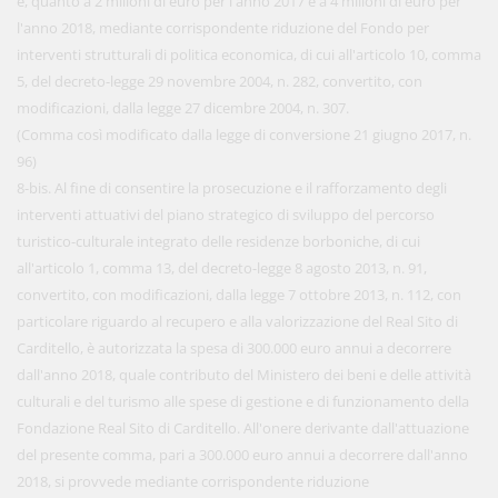
e, quanto a 2 milioni di euro per l'anno 2017 e a 4 milioni di euro per
l'anno 2018, mediante corrispondente riduzione del Fondo per
interventi strutturali di politica economica, di cui all'articolo 10, comma
5, del decreto-legge 29 novembre 2004, n. 282, convertito, con
modificazioni, dalla legge 27 dicembre 2004, n. 307.
(Comma così modificato dalla legge di conversione 21 giugno 2017, n.
96)
8-bis. Al fine di consentire la prosecuzione e il rafforzamento degli
interventi attuativi del piano strategico di sviluppo del percorso
turistico-culturale integrato delle residenze borboniche, di cui
all'articolo 1, comma 13, del decreto-legge 8 agosto 2013, n. 91,
convertito, con modificazioni, dalla legge 7 ottobre 2013, n. 112, con
particolare riguardo al recupero e alla valorizzazione del Real Sito di
Carditello, è autorizzata la spesa di 300.000 euro annui a decorrere
dall'anno 2018, quale contributo del Ministero dei beni e delle attività
culturali e del turismo alle spese di gestione e di funzionamento della
Fondazione Real Sito di Carditello. All'onere derivante dall'attuazione
del presente comma, pari a 300.000 euro annui a decorrere dall'anno
2018, si provvede mediante corrispondente riduzione