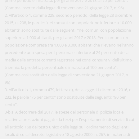
primo periodo è innalzata, per gli anni 2017 e 2018, al 75 per cento”.
(Comma inserito dalla legge di conversione 21 giugno 2017, n. 96)
2. All'articolo 1, comma 228, secondo periodo, della legge 28 dicembre
2015, n. 208, le parole: “nei comuni con popolazione inferiore a 10.000
abitanti” sono sostituite dalle seguenti: “nei comuni con popolazione
superiore a 1.000 abitanti, per gli anni 2017 e 2018. Per i comuni con
popolazione compresa tra 1.000 e 3.000 abitanti che rilevano nell'anno
precedente una spesa per il personale inferiore al 24 per cento della
media delle entrate correnti registrate nei conti consuntivi dell'ultimo
triennio, la predetta percentuale è innalzata al 100 per cento”.
(Comma così sostituito dalla legge di conversione 21 giugno 2017, n.
96)
3. All'articolo 1, comma 479, lettera d), della legge 11 dicembre 2016, n.
232, le parole “75 per cento” sono sostituite dalle seguenti: “90 per
cento”.
3-bis. A decorrere dal 2017, le spese del personale di polizia locale,
relative a prestazioni pagate da terzi per l'espletamento di servizi di cui
all'articolo 168 del testo unico delle leggi sull'ordinamento degli enti
locali, di cui al decreto legislativo 18 agosto 2000, n. 267, in materia di