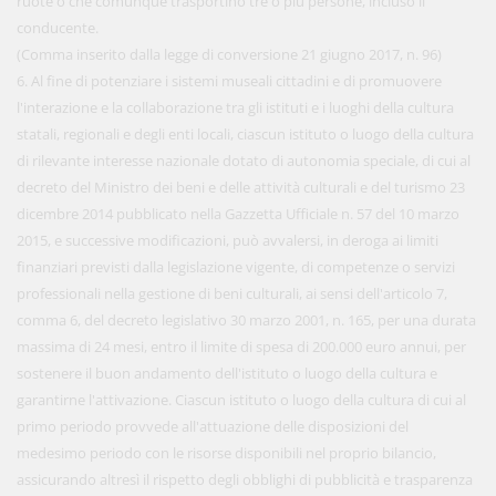
ruote o che comunque trasportino tre o più persone, incluso il
conducente.
(Comma inserito dalla legge di conversione 21 giugno 2017, n. 96)
6. Al fine di potenziare i sistemi museali cittadini e di promuovere
l'interazione e la collaborazione tra gli istituti e i luoghi della cultura
statali, regionali e degli enti locali, ciascun istituto o luogo della cultura
di rilevante interesse nazionale dotato di autonomia speciale, di cui al
decreto del Ministro dei beni e delle attività culturali e del turismo 23
dicembre 2014 pubblicato nella Gazzetta Ufficiale n. 57 del 10 marzo
2015, e successive modificazioni, può avvalersi, in deroga ai limiti
finanziari previsti dalla legislazione vigente, di competenze o servizi
professionali nella gestione di beni culturali, ai sensi dell'articolo 7,
comma 6, del decreto legislativo 30 marzo 2001, n. 165, per una durata
massima di 24 mesi, entro il limite di spesa di 200.000 euro annui, per
sostenere il buon andamento dell'istituto o luogo della cultura e
garantirne l'attivazione. Ciascun istituto o luogo della cultura di cui al
primo periodo provvede all'attuazione delle disposizioni del
medesimo periodo con le risorse disponibili nel proprio bilancio,
assicurando altresì il rispetto degli obblighi di pubblicità e trasparenza