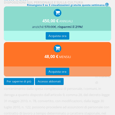
DISPOSIZIONI SUL PERSONALE E SULLA CULTURA
Rimangono 0 su 3 visualizzazioni gratuite questa settimana.
1. Fermo
450,00 €
restando
ANNUALI
anziché
570.00€
,
risparmi il 21%!
il rispetto
degli
Acquista ora
obiettivi
di finanza
pubblica e
48,00 €
MENSILI
della
vigente
normativa
Acquista ora
in materia
Per saperne di più
Accesso abbonati
di
contenimento dalla spesa complessiva di personale, i comuni, in
deroga a quanto disposto dall'articolo 9, comma 28, del decreto-legge
31 maggio 2010, n. 78, convertito, con modificazioni, dalla legge 30
luglio 2010, n. 122, possono procedere ad assunzioni di personale con
contratto di lavoro a tempo determinato a carattere stagionale, nel