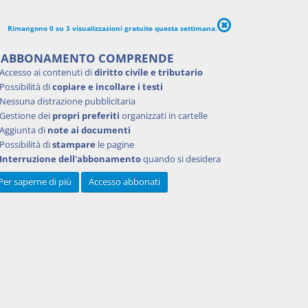
eguenti:
Rimangono 0 su 3 visualizzazioni gratuite questa settimana.
 «per un
'ABBONAMENTO COMPRENDE
e del
Accesso ai contenuti di
diritto civile e tributario
».]
Possibilità di
copiare e incollare i testi
Nessuna distrazione pubblicitaria
Gestione dei
propri preferiti
organizzati in cartelle
Aggiunta di
note ai documenti
Possibilità di
stampare
le pagine
Interruzione dell'abbonamento
quando si desidera
Per saperne di più
Accesso abbonati