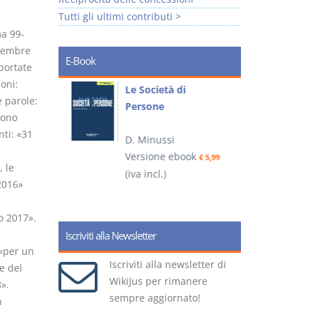
Tutti gli ultimi contributi >
ma 99-
icembre
E-Book
portate
oni:
io
Le Società di
I
e parole:
Persone
 alla legge
sono
nti: «31
D. Minussi
– D.
Versione ebook
(
€ 5,99
 le
(iva incl.)
ook
€ 6,99
2016»
o 2017».
Iscriviti alla Newsletter
 «per un
Iscriviti alla newsletter di
e del
WikiJus per rimanere
».
sempre aggiornato!
n