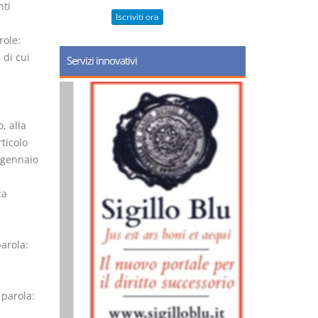
nti
Iscriviti ora
role:
 di cui
Servizi innovativi
, alla
ticolo
 gennaio
ca
parola:
 parola: