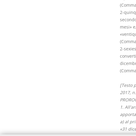
(Comma 
2-quinqu
secondo 
mesi» e,
«ventiq
(Comma 
2-sexies
converti
dicembr
(Comma 
[Testo 
2017, n.
PROROGA
1. All'a
apporta
a) al pr
«31 dic