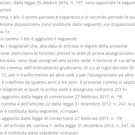
zioni, dalla legge 25 ottobre 2016, n. 197, sono apportate le segue
zioni:
omma 1-bis, il primo periodo è soppresso e al secondo periodo le pa
sime disposizioni» sono sostituite dalle seguenti: «Le disposizioni
a 1»;
 il comma 1-bis è aggiunto il seguente:
Per i magistrati che, alla data di entrata in vigore della presente
ione, esercitano le funzioni presso la sede di prima assegnazione o
 data, sono stati assegnati alla prima sede, il termine di cui all'ar
imo comma, dell'ordinamento giudiziario, di cui al regio decreto 30
 12, per il trasferimento ad altre sedi o per l'assegnazione ad altre
 è ridefinito da quattro anni a tre anni. Il presente comma si appli
i magistrati ai quali la prima sede è assegnata nell'anno 2017».
aggiunto dalla legge di conversione 27 febbraio 2017, n. 19)
l comma 4 dell'articolo 22 della legge 31 dicembre 2012, n. 247, la 
» è sostituita dalla seguente: «cinque».
aggiunto dalla legge di conversione 27 febbraio 2017, n. 19)
. All'articolo 49, comma 1, della legge 31 dicembre 2012, n. 247, la
» è sostituita dalla seguente: «cinque».