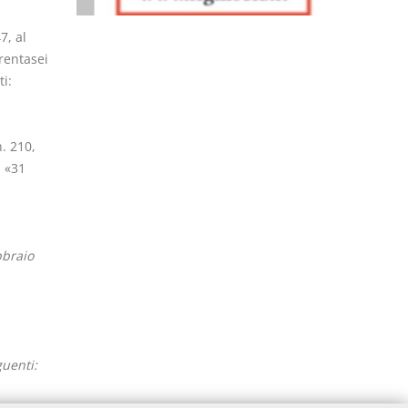
7, al
rentasei
i:
. 210,
: «31
bbraio
guenti: