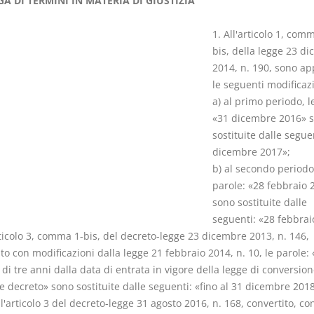
A DI TERMINI IN MATERIA DI GIUSTIZIA
1. All'articolo 1, com
bis, della legge 23 d
2014, n. 190, sono ap
le seguenti modificazi
I Singoli Contratti
Il Condomin
a) al primo periodo, l
D. Minussi
La riforma di cui
«31 dicembre 2016» 
Versione ebook
€ 5,99
220/2012
sostituite dalle segue
(iva incl.)
S. D'Andrea 
dicembre 2017»;
Minussi
b) al secondo periodo,
Versione eb
parole: «28 febbraio 
(iva incl.)
sono sostituite dalle
seguenti: «28 febbrai
rticolo 3, comma 1-bis, del decreto-legge 23 dicembre 2013, n. 146,
to con modificazioni dalla legge 21 febbraio 2014, n. 10, le parole:
di tre anni dalla data di entrata in vigore della legge di conversion
 decreto» sono sostituite dalle seguenti: «fino al 31 dicembre 2018
ll'articolo 3 del decreto-legge 31 agosto 2016, n. 168, convertito, co