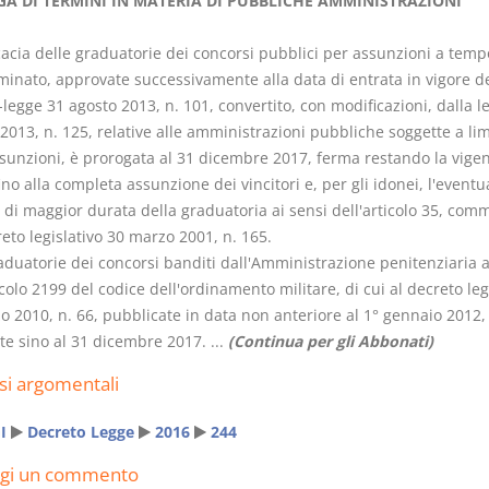
A DI TERMINI IN MATERIA DI PUBBLICHE AMMINISTRAZIONI
icacia delle graduatorie dei concorsi pubblici per assunzioni a temp
minato, approvate successivamente alla data di entrata in vigore d
legge 31 agosto 2013, n. 101, convertito, con modificazioni, dalla l
2013, n. 125, relative alle amministrazioni pubbliche soggette a lim
Usufrutto Uso e
Prescrizione
ssunzioni, è prorogata al 31 dicembre 2017, ferma restando la vigen
Abitazione
decadenza
ino alla completa assunzione dei vincitori e, per gli idonei, l'eventu
D. Minussi
D. Minussi
di maggior durata della graduatoria ai sensi dell'articolo 35, comm
Versione ebook
Versione e
€
eto legislativo 30 marzo 2001, n. 165.
(iva incl.)
(iva incl.
4,19
4,19
aduatorie dei concorsi banditi dall'Amministrazione penitenziaria a
icolo 2199 del codice dell'ordinamento militare, di cui al decreto leg
o 2010, n. 66, pubblicate in data non anteriore al 1° gennaio 2012,
te sino al 31 dicembre 2017. ...
(Continua per gli Abbonati)
si argomentali
I
Decreto Legge
2016
244
ngi un commento