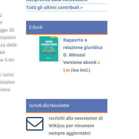
Tutti gli ultimi contributi >
o
el
E-Book
egge 30
itazioni
 e
Rapporto e
I
za delle
relazione giuridica
ale
D. Minussi
a 5-ter
book
Versione ebook
€
€
5
)
(iva incl.)
5,99
i sensi
islativo
 sono
Iscriviti alla Newsletter
Iscriviti alla newsletter di
WikiJus per rimanere
sempre aggiornato!