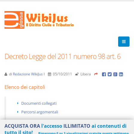
Decreto Legge del 2011 numero 98 art. 6
di
Redazione WikiJus I
05/10/2011
Libera
Elenco dei capitoli
Documenti collegati
Percorsi argomentali
ACQUISTA ORA
l'accesso
ILLIMITATO
ai contenuti di
tutto il sito!
Rimangono 0 su 3 visualizzazioni gratuite questa settimana.