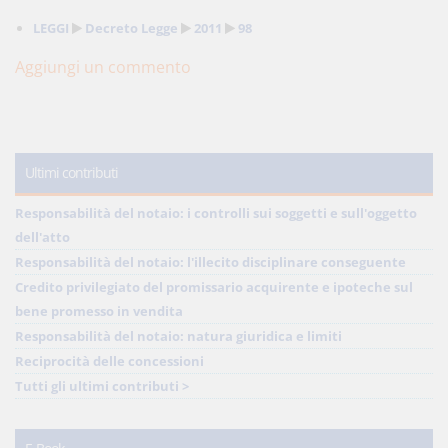
LEGGI
Decreto Legge
2011
98
Aggiungi un commento
Ultimi contributi
Responsabilità del notaio: i controlli sui soggetti e sull'oggetto
dell'atto
Responsabilità del notaio: l'illecito disciplinare conseguente
Credito privilegiato del promissario acquirente e ipoteche sul
bene promesso in vendita
Responsabilità del notaio: natura giuridica e limiti
Reciprocità delle concessioni
Tutti gli ultimi contributi >