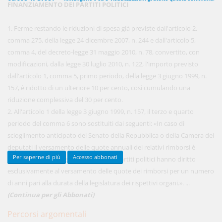
FINANZIAMENTO DEI PARTITI POLITICI
1. Ferme restando le riduzioni di spesa già previste dall'articolo 2,
450,00 €
comma 275, della legge 24 dicembre 2007, n. 244 e dall'articolo 5,
ANNUALI
anziché
570.00€
,
risparmi il 21%!
comma 4, del decreto-legge 31 maggio 2010, n. 78, convertito, con
modificazioni, dalla legge 30 luglio 2010, n. 122, l'importo previsto
Acquista ora
dall'articolo 1, comma 5, primo periodo, della legge 3 giugno 1999, n.
157, è ridotto di un ulteriore 10 per cento, così cumulando una
riduzione complessiva del 30 per cento.
48,00 €
MENSILI
2. All'articolo 1 della legge 3 giugno 1999, n. 157, il terzo e quarto
periodo del comma 6 sono sostituiti dai seguenti: «In caso di
scioglimento anticipato del Senato della Repubblica o della Camera dei
Acquista ora
deputati il versamento delle quote annuali dei relativi rimborsi è
Per saperne di più
Accesso abbonati
interrotto. In tale caso i movimenti o partiti politici hanno diritto
esclusivamente al versamento delle quote dei rimborsi per un numero
di anni pari alla durata della legislatura dei rispettivi organi.». ...
(Continua per gli Abbonati)
Percorsi argomentali