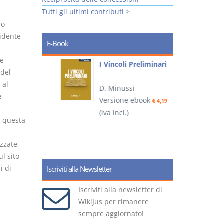
Tutti gli ultimi contributi >
no
sidente
E-Book
 e
i
I Vincoli Preliminari
 del
 al
D. Minussi
e
Versione ebook
€ 4,19
ook
(iva incl.)
(
€ 5,99
a questa
zzate,
l sito
i di
Iscriviti alla Newsletter
Iscriviti alla newsletter di
WikiJus per rimanere
sempre aggiornato!