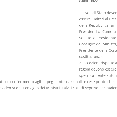
AEREI BLU
1. I voli di Stato devo
essere limitati al Pre
della Repubblica, ai
Presidenti di Camera
Il Condominio
Le Società d
Senato, al Presidente
Persone
La riforma di cui alla legge
Consiglio dei Ministri,
220/2012
Presidente della Cort
D. Minussi
S. D'Andrea – D.
costituzionale.
Versione eb
Minussi
2. Eccezioni rispetto 
(iva incl.)
Versione ebook
€ 6,99
regola devono essere
(iva incl.)
specificamente autori
tto con riferimento agli impegni internazionali, e rese pubbliche su
esidenza del Consiglio dei Ministri, salvi i casi di segreto per ragion