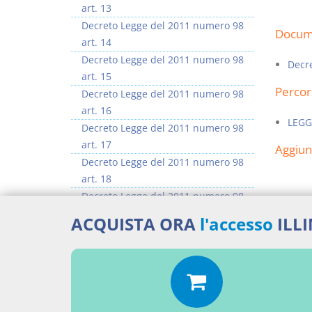
art. 13
Decreto Legge del 2011 numero 98
Docume
art. 14
Decreto Legge del 2011 numero 98
Decr
art. 15
Percor
Decreto Legge del 2011 numero 98
art. 16
LEGG
Decreto Legge del 2011 numero 98
art. 17
Aggiu
Decreto Legge del 2011 numero 98
art. 18
Decreto Legge del 2011 numero 98
art. 19
ACQUISTA ORA
l'accesso
ILL
Decreto Legge del 2011 numero 98
art. 20
>> Vai all'argomento completo