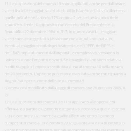
11. Le disposizioni del comma 10 sono applicabili anche per riallineare i
valori fiscali ai maggiori valori attribuiti in bilancio ad attività diverse da
quelle indicate nell'articolo 176, comma 2-ter, del testo unico delle
imposte sui redditi, approvato con decreto del Presidente della
Repubblica 22 dicembre 1986, n. 917. In questo caso tali maggiori
valori sono assoggettati a tassazione con aliquota ordinaria, ed
eventuali maggiorazioni, rispettivamente, dell'IRPEF, dell'IRES e
dell'IRAP, separatamente dall'imponibile complessivo, versando in
unica soluzione l'importo dovuto. Se i maggiori valori sono relativi ai
crediti si applica l'imposta sostitutiva di cui al comma 10 nella misura
del 20 per cento. L'opzione può essere esercitata anche con riguardo a
singole fattispecie, come definite dal comma 5.
(Comma così modificato dalla legge di conversione 28 gennaio 2009, n.
2)
12. Le disposizioni dei commi 10 e 11 si applicano alle operazioni
effettuate a partire dal periodo d'imposta successivo a quello in corso
al 31 dicembre 2007, nonché a quelle effettuate entro il periodo
d'imposta in corso al 31 dicembre 2007. Qualora alla data di entrata in
vigore del presente decreto, per tali operazioni sia stata già esercitata