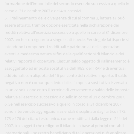
formazione dell'imponibile del secondo esercizio successivo a quello in
corso al 31 dicembre 2007 e dei 4 successivi.
5. Il riallineamento delle divergenze di cui al comma 3, lettera a), può
essere attuato, tramite opzione esercitata nella dichiarazione dei
redditi relativa all'esercizio successivo a quello in corso al 31 dicembre
2007, anche con riguardo a singole fattispecie. Per singole fattispecie si
intendono i componenti reddituali e patrimoniali delle operazioni
aventi la medesima natura ai fini delle qualificazioni di bilancio e dei
relativi rapporti di copertura. Ciascun saldo oggetto di riallineamento è
assoggettato ad imposta sostitutiva dell'IRES, dell'IRAP e di eventuali
addizionali, con aliquota del 16 per cento del relativo importo. Il saldo
negativo non è comunque deducibile. L'imposta sostitutiva è versata
in unica soluzione entro il termine di versamento a saldo delle imposte
relative all'esercizio successivo a quello in corso al 31 dicembre 2007.
6. Se nell'esercizio successivo a quello in corso al 31 dicembre 2007
sono intervenute aggregazioni aziendali disciplinate dagli articoli 172,
173 e 176 del citato testo unico, come modificati dalla legge n. 244 del
2007, tra soggetti che redigono il bilancio in base ai principi contabili
internazionali, il soggetto beneficiario di tali operazioni può applicare