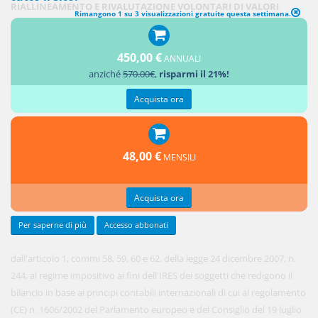
RIALLINEAMENTO E RIVALUTAZIONE VOLONTARI DI VALORI
Rimangono 1 su 3 visualizzazioni gratuite questa settimana.
CONTABILI
450,00 €
1. Le
ANNUALI
anziché
570.00€
,
risparmi il 21%!
modifiche
introdotte
Acquista ora
48,00 €
MENSILI
Acquista ora
Per saperne di più
Accesso abbonati
dall'articolo 1, commi 58, 59, 60 e 62, della legge 24 dicembre 2007, n.
244, al regime impositivo ai fini dell'IRES dei soggetti che redigono il
bilancio in base ai principi contabili internazionali di cui al regolamento
(CE) n. 1606/2002 del Parlamento europeo e del Consiglio del 19 luglio