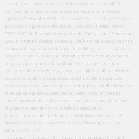
turbolenza nei mercati finanziari, le imprese di cui all'articolo 91,
comma 2, del codice delle assicurazioni private, di cui al decreto
legislativo 7 settembre 2005, n. 209, a partire dall'esercizio 2012 e fino
all'entrata in vigore delle disposizioni di attuazione della direttiva
2009/138/CE del Parlamento europeo e del Consiglio, del 25 novembre
2009, in materia di accesso ed esercizio delle attività di assicurazione e
riassicurazione, possono valutare i titoli di debito emessi o garantiti da
Stati dell'Unione europea non destinati a permanere durevolmente
nel proprio patrimonio in base al valore di iscrizione così come
risultante dall'ultimo bilancio o, ove disponibile, dall'ultima relazione
semestrale regolarmente approvati anziché al valore desumibile
dall'andamento del mercato, fatta eccezione per le perdite di carattere
durevole. Le imprese applicano le disposizioni di cui al presente
comma previa verifica della coerenza con la struttura degli impegni
finanziari connessi al proprio portafoglio assicurativo.
(Comma inserito dall’ art. 29, comma 16-terdecies, lett. c), D.L. 29
dicembre 2011, n. 216, convertito, con modificazioni, dalla L. 24
febbraio 2012, n. 14)
15-quinquies. Le imprese di cui all'articolo 91, comma 2, del codice