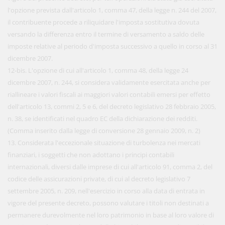
l'opzione prevista dall'articolo 1, comma 47, della legge n. 244 del 2007,
il contribuente procede a riliquidare l'imposta sostitutiva dovuta
versando la differenza entro il termine di versamento a saldo delle
imposte relative al periodo d'imposta successivo a quello in corso al 31
dicembre 2007.
12-bis. L'opzione di cui all'articolo 1, comma 48, della legge 24
dicembre 2007, n. 244, si considera validamente esercitata anche per
riallineare i valori fiscali ai maggiori valori contabili emersi per effetto
dell'articolo 13, commi 2, 5 e 6, del decreto legislativo 28 febbraio 2005,
n. 38, se identificati nel quadro EC della dichiarazione dei redditi.
(Comma inserito dalla legge di conversione 28 gennaio 2009, n. 2)
13. Considerata l'eccezionale situazione di turbolenza nei mercati
finanziari, i soggetti che non adottano i principi contabili
internazionali, diversi dalle imprese di cui all'articolo 91, comma 2, del
codice delle assicurazioni private, di cui al decreto legislativo 7
settembre 2005, n. 209, nell'esercizio in corso alla data di entrata in
vigore del presente decreto, possono valutare i titoli non destinati a
permanere durevolmente nel loro patrimonio in base al loro valore di