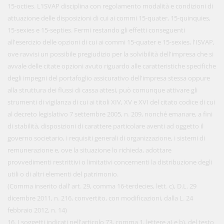
15-octies. L'ISVAP disciplina con regolamento modalità e condizioni di
attuazione delle disposizioni di cui ai commi 15-quater, 15-quinquies,
15-sexies e 15-septies. Fermi restando gli effetti conseguenti
all'esercizio delle opzioni di cui ai commi 15-quater e 15-sexies, l'ISVAP,
ove ravvisi un possibile pregiudizio per la solvibilità dell'impresa che si
avvale delle citate opzioni avuto riguardo alle caratteristiche specifiche
degli impegni del portafoglio assicurativo dell'impresa stessa oppure
alla struttura dei flussi di cassa attesi, può comunque attivare gli
strumenti di vigilanza di cui ai titoli XIV, XV e XVI del citato codice di cui
al decreto legislativo 7 settembre 2005, n. 209, nonché emanare, a fini
di stabilità, disposizioni di carattere particolare aventi ad oggetto il
governo societario, i requisiti generali di organizzazione, i sistemi di
remunerazione e, ove la situazione lo richieda, adottare
provvedimenti restrittivi o limitativi concernenti la distribuzione degli
utili o di altri elementi del patrimonio.
(Comma inserito dall’ art. 29, comma 16-terdecies, lett. c), D.L. 29
dicembre 2011, n. 216, convertito, con modificazioni, dalla L. 24
febbraio 2012, n. 14)
16. I soggetti indicati nell'articolo 73, comma 1, lettere a) e b), del testo