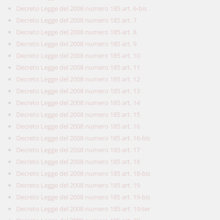
Decreto Legge del 2008 numero 185 art. 6-bis
Decreto Legge del 2008 numero 185 art. 7
Decreto Legge del 2008 numero 185 art. 8
Decreto Legge del 2008 numero 185 art. 9
Decreto Legge del 2008 numero 185 art. 10
Decreto Legge del 2008 numero 185 art. 11
Decreto Legge del 2008 numero 185 art. 12
Decreto Legge del 2008 numero 185 art. 13
Decreto Legge del 2008 numero 185 art. 14
Decreto Legge del 2008 numero 185 art. 15
Decreto Legge del 2008 numero 185 art. 16
Decreto Legge del 2008 numero 185 art. 16-bis
Decreto Legge del 2008 numero 185 art. 17
Decreto Legge del 2008 numero 185 art. 18
Decreto Legge del 2008 numero 185 art. 18-bis
Decreto Legge del 2008 numero 185 art. 19
Decreto Legge del 2008 numero 185 art. 19-bis
Decreto Legge del 2008 numero 185 art. 19-ter