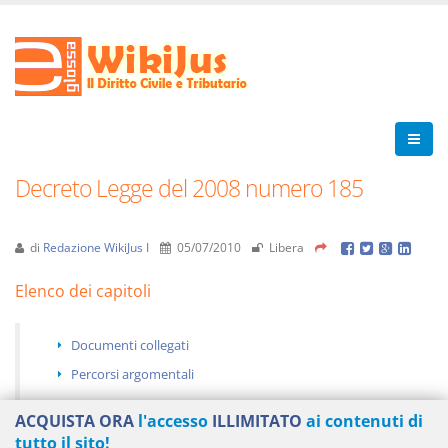
Decreto Legge del 2008 numero 185
di
Redazione WikiJus I
05/07/2010
Libera
Elenco dei capitoli
Documenti collegati
Percorsi argomentali
ACQUISTA ORA
l'accesso
ILLIMITATO
ai contenuti di
tutto il sito!