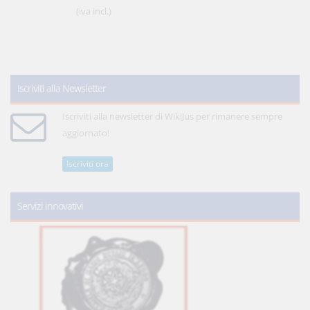
(iva incl.)
Iscriviti alla Newsletter
Iscriviti alla newsletter di WikiJus per rimanere sempre
aggiornato!
Iscriviti ora
Servizi innovativi