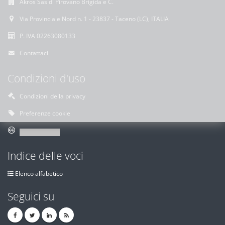
Akros Sas di Pirovano Brigida e C.
Via Provinciale Nord n. 1 - 23837 - Taceno (LC), ITALIA
P. IVA 02263080133
Contattaci
Condizioni d'uso
Condizioni della privacy
Preferenze cookie
Indice delle voci
Elenco alfabetico
Seguici su