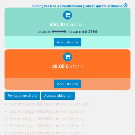
Rimangono 0 su 3 visualizzazioni gratuite questa settimana.
Decreto
450,00 €
Legge del
ANNUALI
anziché
570.00€
,
risparmi il 21%!
2008
numero
Acquista ora
185 art. 1
Decreto
Legge del
48,00 €
MENSILI
2008
numero
185 art. 2
Acquista ora
Decreto
Per saperne di più
Accesso abbonati
Legge del 2008 numero 185 art. 2-bis
Decreto Legge del 2008 numero 185 art. 2-ter
Decreto Legge del 2008 numero 185 art. 3
Decreto Legge del 2008 numero 185 art. 4
Decreto Legge del 2008 numero 185 art. 5
Decreto Legge del 2008 numero 185 art. 6