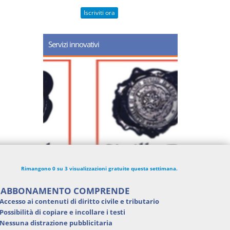
Iscriviti ora
Servizi innovativi
Rimangono 0 su 3 visualizzazioni gratuite questa settimana.
'ABBONAMENTO COMPRENDE
Accesso ai contenuti di
diritto civile e tributario
Possibilità di
copiare e incollare i testi
Nessuna distrazione pubblicitaria