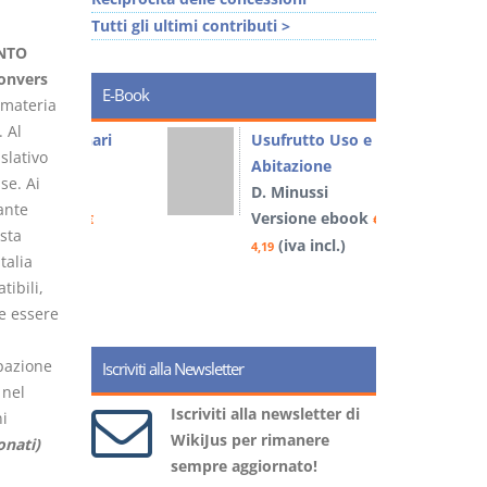
Tutti gli ultimi contributi >
NTO
convers
E-Book
n materia
. Al
liminari
Usufrutto Uso e
slativo
Abitazione
se. Ai
D. Minussi
ante
book
Versione ebook
€
€
ista
)
(iva incl.)
4,19
4
talia
tibili,
ve essere
ipazione
Iscriviti alla Newsletter
 nel
Iscriviti alla newsletter di
i
WikiJus per rimanere
onati)
sempre aggiornato!