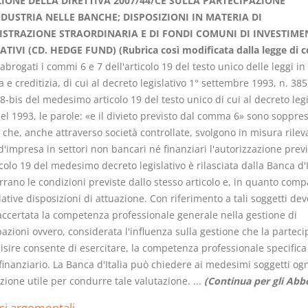
IONE DELLA DIRETTIVA 2007/44/CE SULLA PARTECIPAZIONE
NDUSTRIA NELLE BANCHE; DISPOSIZIONI IN MATERIA DI
STRAZIONE STRAORDINARIA E DI FONDI COMUNI DI INVESTIME
TIVI (CD. HEDGE FUND) (Rubrica così modificata dalla legge di 
abrogati i commi 6 e 7 dell'articolo 19 del testo unico delle leggi i
 e creditizia, di cui al decreto legislativo 1° settembre 1993, n. 385
I Vincoli Pre
bis del medesimo articolo 19 del testo unico di cui al decreto legi
el 1993, le parole: «e il divieto previsto dal comma 6» sono soppres
D. Minussi
 che, anche attraverso società controllate, svolgono in misura rilev
Versione e
 d'impresa in settori non bancari né finanziari l'autorizzazione prev
(iva incl.
4,19
icolo 19 del medesimo decreto legislativo è rilasciata dalla Banca d'I
rrano le condizioni previste dallo stesso articolo e, in quanto compa
lative disposizioni di attuazione. Con riferimento a tali soggetti de
 accertata la competenza professionale generale nella gestione di
azioni ovvero, considerata l'influenza sulla gestione che la partec
isire consente di esercitare, la competenza professionale specifica
finanziario. La Banca d'Italia può chiedere ai medesimi soggetti ogn
ione utile per condurre tale valutazione. ...
(Continua per gli Abb
si argomentali