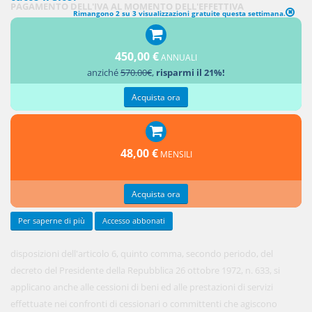
PAGAMENTO DELL'IVA AL MOMENTO DELL'EFFETTIVA
Rimangono 2 su 3 visualizzazioni gratuite questa settimana.
RISCOSSIONE DEL CORRISPETTIVO
1. Le
450,00 €
ANNUALI
anziché
570.00€
,
risparmi il 21%!
Acquista ora
48,00 €
MENSILI
Acquista ora
Per saperne di più
Accesso abbonati
disposizioni dell'articolo 6, quinto comma, secondo periodo, del
decreto del Presidente della Repubblica 26 ottobre 1972, n. 633, si
applicano anche alle cessioni di beni ed alle prestazioni di servizi
effettuate nei confronti di cessionari o committenti che agiscono