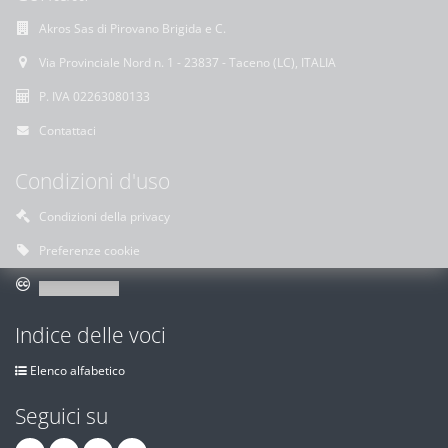
Akros Sas di Pirovano Brigida e C.
Via Provinciale Nord n. 1 - 23837 - Taceno (LC), ITALIA
P. IVA 02263080133
Contattaci
Condizioni d'uso
Condizioni della privacy
Preferenze cookie
Indice delle voci
Elenco alfabetico
Seguici su