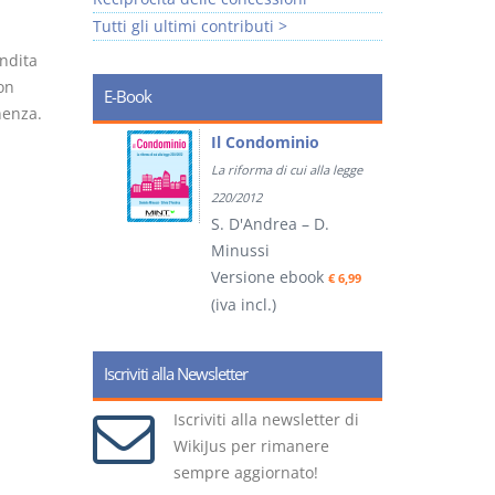
Tutti gli ultimi contributi >
ndita
on
E-Book
nenza.
tratti
Il Condominio
La riforma di cui alla legge
ook
€ 5,99
220/2012
S. D'Andrea – D.
Minussi
(
Versione ebook
€ 6,99
(iva incl.)
Iscriviti alla Newsletter
Iscriviti alla newsletter di
WikiJus per rimanere
sempre aggiornato!