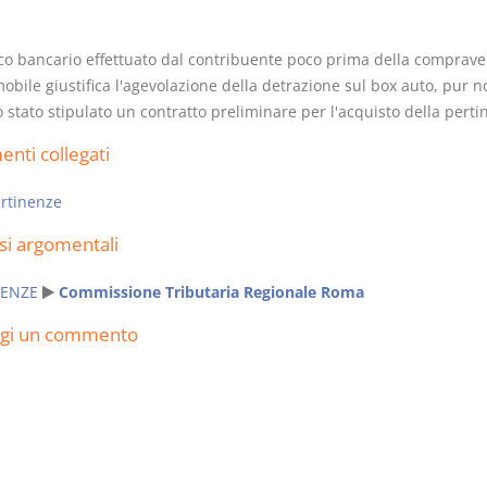
fico bancario effettuato dal contribuente poco prima della comprave
obile giustifica l'agevolazione della detrazione sul box auto, pur n
stato stipulato un contratto preliminare per l'acquisto della perti
Rapporto e
I Singoli Con
nti collegati
relazione giuridica
D. Minussi
D. Minussi
Versione eb
rtinenze
Versione ebook
(iva incl.)
€ 5,99
si argomentali
(iva incl.)
ENZE
Commissione Tributaria Regionale Roma
ngi un commento