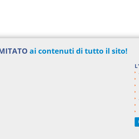
IMITATO
ai contenuti di tutto il sito!
L
48,00 €
MENSILI
Acquista ora