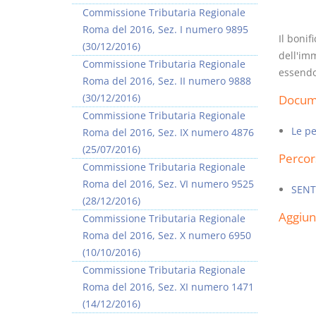
Commissione Tributaria Regionale
Roma del 2016, Sez. I numero 9895
Il boni
(30/12/2016)
dell'imm
Commissione Tributaria Regionale
essendo 
Roma del 2016, Sez. II numero 9888
Usufrutto Uso e
Prescrizione e
(30/12/2016)
Docume
Abitazione
decadenza
Commissione Tributaria Regionale
D. Minussi
D. Minussi
Le pe
Roma del 2016, Sez. IX numero 4876
Versione ebook
Versione ebook
€ 4,19
€ 4,19
(25/07/2016)
Percor
(iva incl.)
(iva incl.)
Commissione Tributaria Regionale
Roma del 2016, Sez. VI numero 9525
SENT
(28/12/2016)
Aggiu
Commissione Tributaria Regionale
Roma del 2016, Sez. X numero 6950
(10/10/2016)
Commissione Tributaria Regionale
Roma del 2016, Sez. XI numero 1471
(14/12/2016)