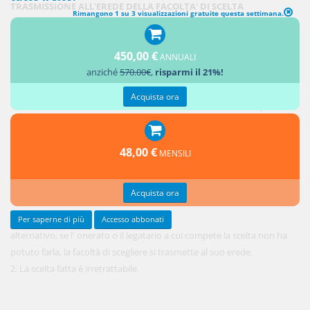
TRASMISSIONE ALL'EREDE DELLA FACOLTA' DI SCELTA
Rimangono 1 su 3 visualizzazioni gratuite questa settimana.
1. Tanto
450,00 €
nel legato
ANNUALI
anziché
570.00€
,
risparmi il 21%!
di genere
quanto in
Acquista ora
quello
48,00 €
MENSILI
Acquista ora
Per saperne di più
Accesso abbonati
alternativo, se l' onerato o il legatario a cui compete la scelta non ha
potuto farla, la facoltà di scegliere si trasmette al suo erede.
2. La scelta fatta è irretrattabile.