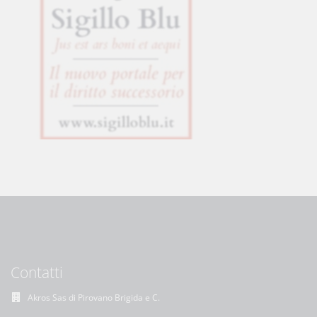
Contatti
Akros Sas di Pirovano Brigida e C.