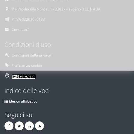
Via Provinciale Nord n. 1 - 23837 - Taceno (LC), ITALIA
P. IVA 02263080133
Contattaci
Condizioni d'uso
Condizioni della privacy
Preferenze cookie
Indice delle voci
Elenco alfabetico
Seguici su