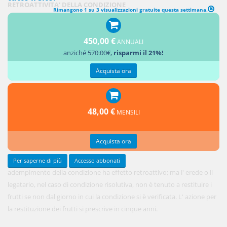
RETROATTIVITA' DELLA CONDIZIONE
Rimangono 1 su 3 visualizzazioni gratuite questa settimana.
1. L'
450,00 €
ANNUALI
anziché
570.00€
,
risparmi il 21%!
Acquista ora
48,00 €
MENSILI
Acquista ora
Per saperne di più
Accesso abbonati
adempimento della condizione ha effetto retroattivo; ma l' erede o il
legatario, nel caso di condizione risolutiva, non è tenuto a restituire i
frutti se non dal giorno in cui la condizione si è verificata. L' azione per
la restituzione dei frutti si prescrive in cinque anni.