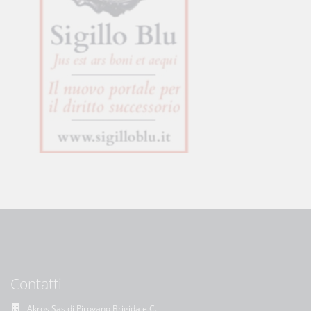
Contatti
Akros Sas di Pirovano Brigida e C.