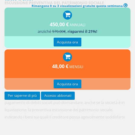
ESCUSSIONE PREVENTIVA DEL PATRIMONIO SOCIALE
Rimangono 0 su 3 visualizzazioni gratuite questa settimana.
1. Il socio
richiesto
450,00 €
del
ANNUALI
anziché
570.00€
,
risparmi il 21%!
Acquista ora
48,00 €
MENSILI
Acquista ora
Per saperne di più
Accesso abbonati
pagamento di debiti sociali può domandare, anche se la società è in
liquidazione, la preventiva escussione del patrimonio sociale,
indicando i beni sui quali il creditore possa agevolmente soddisfarsi.