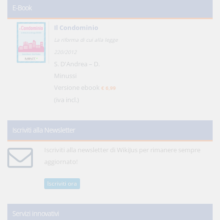
E-Book
Il Condominio
La riforma di cui alla legge
220/2012
S. D'Andrea – D.
Minussi
Versione ebook
€ 6,99
(iva incl.)
Iscriviti alla Newsletter
Iscriviti alla newsletter di WikiJus per rimanere sempre
aggiornato!
Iscriviti ora
Servizi innovativi