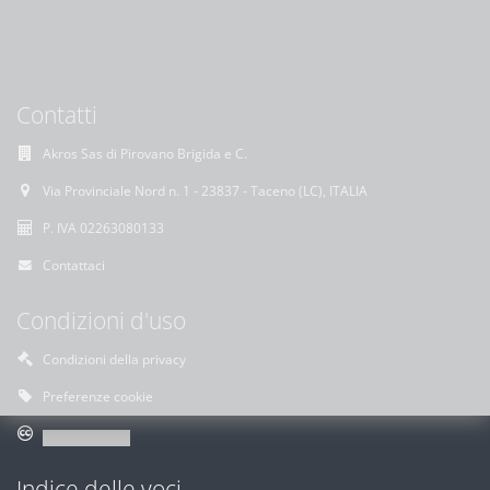
Contatti
Akros Sas di Pirovano Brigida e C.
Via Provinciale Nord n. 1 - 23837 - Taceno (LC), ITALIA
P. IVA 02263080133
Contattaci
Condizioni d'uso
Condizioni della privacy
Preferenze cookie
Indice delle voci