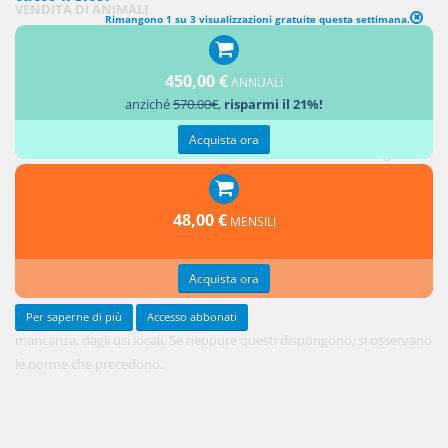
VENDITA DI ANIMALI
Rimangono 1 su 3 visualizzazioni gratuite questa settimana.
1. Nella
vendita di
450,00 €
animali la
ANNUALI
anziché
570.00€
,
risparmi il 21%!
garanzia
per i vizi è
Acquista ora
regolata
dalle leggi
speciali o,
48,00 €
MENSILI
in
Acquista ora
Per saperne di più
Accesso abbonati
mancanza, dagli usi locali. Se neppure questi dispongono, si osservano
le norme che precedono.