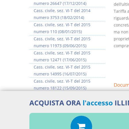
numero 26647 (17/12/2014)
dell’ult
Cass. civile, sez. VI-T del 2014
Tariffa 
numero 3753 (18/02/2014)
riguarda
Cass. civile, sez. VI-T del 2015
concreta
numero 110 (08/01/2015)
ma non è
Cass. civile, sez. VI-T del 2015
propriet
numero 11973 (09/06/2015)
comprav
Cass. civile, sez. VI-T del 2015
numero 12471 (17/06/2015)
Cass. civile, sez. VI-T del 2015
numero 14995 (16/07/2015)
Cass. civile, sez. VI-T del 2015
Docume
numero 18122 (15/09/2015)
Cass. civile, sez. VI-T del 2015
La de
ACQUISTA ORA
l'accesso
ILL
numero 23328 (13/11/2015)
Percor
>> Vai all'argomento completo
SENT