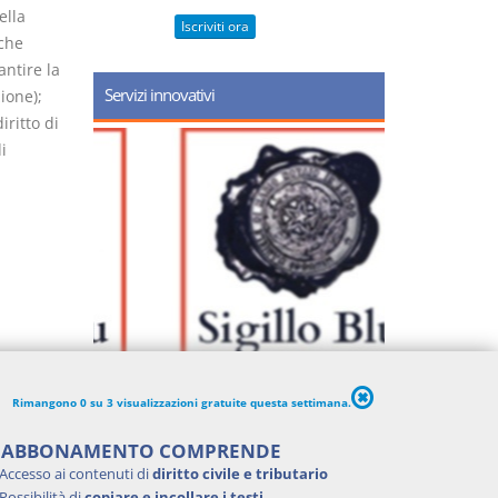
ella
Iscriviti ora
nche
antire la
Servizi innovativi
ione);
ritto di
i
Rimangono 0 su 3 visualizzazioni gratuite questa settimana.
'ABBONAMENTO COMPRENDE
Accesso ai contenuti di
diritto civile e tributario
Possibilità di
copiare e incollare i testi