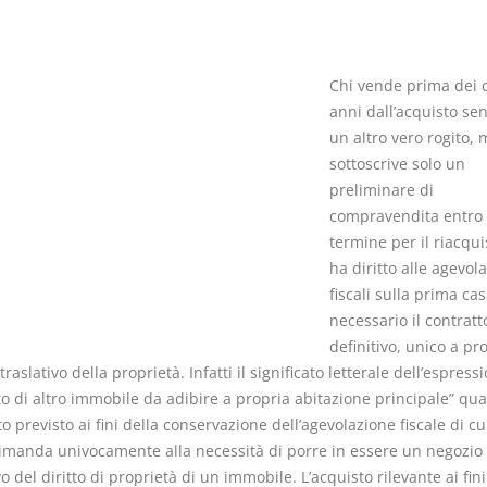
Chi vende prima dei 
anni dall’acquisto se
un altro vero rogito, 
Il Condominio
Le Società d
sottoscrive solo un
Persone
La riforma di cui alla legge
preliminare di
220/2012
compravendita entro 
D. Minussi
S. D'Andrea – D.
termine per il riacqu
Versione eb
Minussi
ha diritto alle agevola
(iva incl.)
Versione ebook
€ 6,99
fiscali sulla prima cas
(iva incl.)
necessario il contratt
definitivo, unico a pr
o traslativo della proprietà. Infatti il significato letterale dell’espress
o di altro immobile da adibire a propria abitazione principale” qua
 previsto ai fini della conservazione dell’agevolazione fiscale di cui
 rimanda univocamente alla necessità di porre in essere un negozio
vo del diritto di proprietà di un immobile. L’acquisto rilevante ai fini