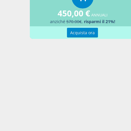
Aggiu
450,00 €
ANNUALI
anziché
570.00€
,
risparmi il 21%!
Acquista ora
Contatti
Condi
Akros Sas di Pirovano Brigida e C.
Condi
Via Provinciale Nord n. 1 - 23837 -
Pref
Taceno (LC), ITALIA
P. IVA 02263080133
Contattaci