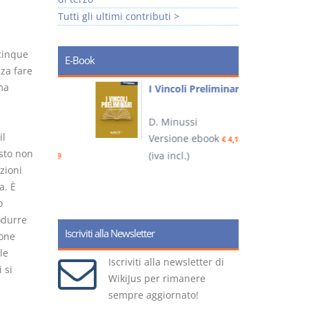
Tutti gli ultimi contributi >
cinque
E-Book
nza fare
ma
i
I Vincoli Preliminari
D. Minussi
il
Versione ebook
€ 4,19
isto non
ook
(iva incl.)
(
€ 5,99
zioni
a. È
o
odurre
Iscriviti alla Newsletter
ione
le
Iscriviti alla newsletter di
 si
WikiJus per rimanere
sempre aggiornato!