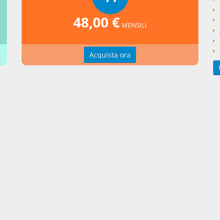
ngi un commento
48,00 €
MENSILI
Acquista ora
zioni d'uso
Indice delle voci
zioni della privacy
Elenco alfabetico
erenze cookie
Seguici su