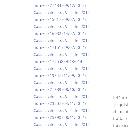
numero 27484 (09/12/2013)
Cass. civile, sez. VI-T del 2014
numero 15617 (09/07/2014)
Cass. civile, sez. VI-T del 2014
numero 16082 (14/07/2014)
Rapporto e
I Singoli Contratti
Cass. civile, sez. VI-T del 2014
relazione giuridica
D. Minussi
numero 17151 (29/07/2014)
D. Minussi
Versione ebook
€ 5,99
Cass. civile, sez. VI-T del 2014
Versione ebook
(iva incl.)
€ 5,99
numero 1735 (28/01/2014)
(iva incl.)
Cass. civile, sez. VI-T del 2014
numero 19247 (11/09/2014)
Cass. civile, sez. VI-T del 2014
numero 21289 (08/10/2014)
Cass. civile, sez. VI-T del 2014
l’effett
numero 23507 (04/11/2014)
“acquist
Cass. civile, sez. VI-T del 2014
elemento
numero 25290 (28/11/2014)
tratta,
Cass. civile, sez. VI-T del 2014
traslati