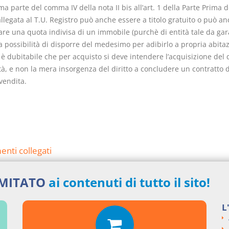
ima parte del comma IV della nota II bis all’art. 1 della Parte Prima d
allegata al T.U. Registro può anche essere a titolo gratuito o può a
re una quota indivisa di un immobile (purchè di entità tale da gar
 possibilità di disporre del medesimo per adibirlo a propria abitaz
 dubitabile che per acquisto si deve intendere l’acquisizione del di
à, e non la mera insorgenza del diritto a concludere un contratto d
endita.
nti collegati
cadenza delle agevolazioni (agevolazioni prima casa)
IMITATO
ai contenuti di tutto il sito!
si argomentali
L
ENZE
Cass. civile, sez. VI-T