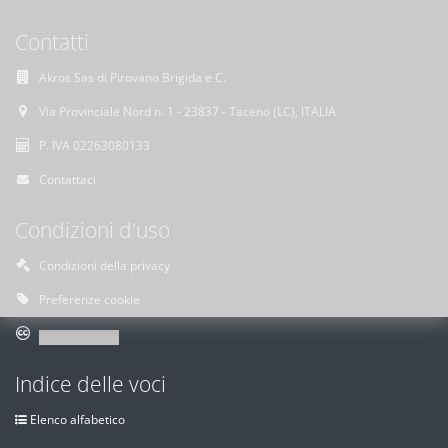
Contatti
Akros Sas di Pirovano Brigida e C.
Via Provinciale Nord n. 1 - 23837 - Taceno (LC), ITALIA
P. IVA 02263080133
Contattaci
Condizioni d'uso
Condizioni della privacy
Preferenze cookie
Indice delle voci
Elenco alfabetico