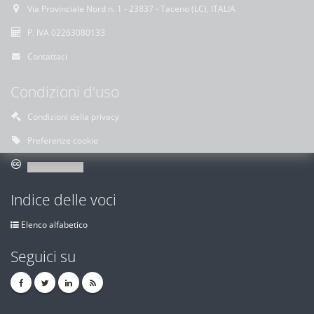
Via Provinciale Nord n. 1 - 23837 - Taceno (LC), ITALIA
P. IVA 02263080133
Contattaci
Condizioni d'uso
Condizioni della privacy
Preferenze cookie
Indice delle voci
Elenco alfabetico
Seguici su