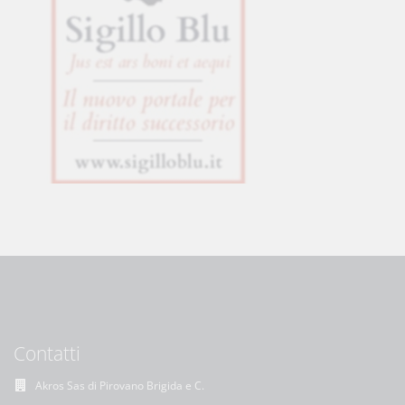
Contatti
Akros Sas di Pirovano Brigida e C.