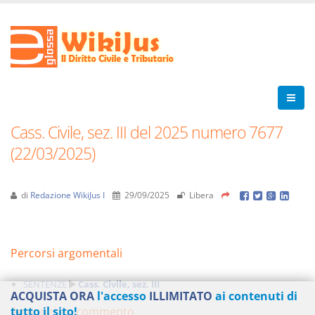
Cass. Civile, sez. III del 2025 numero 7677
(22/03/2025)
di
Redazione WikiJus I
29/09/2025
Libera
Percorsi argomentali
SENTENZE
Cass. Civile, sez. III
ACQUISTA ORA
l'accesso
ILLIMITATO
ai contenuti di
Aggiungi un commento
tutto il sito!