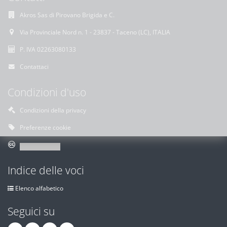
Akros Sas di Pirovano Brigida e C.
Via Provinciale Nord n. 1 - 23837 - Taceno (LC), ITALIA
P. IVA 02263080133
Contattaci
Condizioni d'uso
Condizioni della privacy
Preferenze cookie
Indice delle voci
Elenco alfabetico
Seguici su