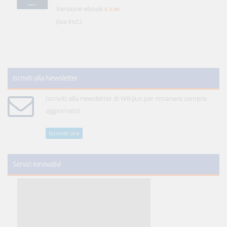
Versione ebook
€ 5,99
(iva incl.)
Iscriviti alla Newsletter
Iscriviti alla newsletter di WikiJus per rimanere sempre
aggiornato!
Iscriviti ora
Servizi innovativi