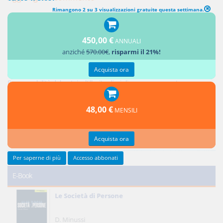
Rimangono 2 su 3 visualizzazioni gratuite questa settimana.
450,00 €
ANNUALI
Ultimi contributi
anziché
570.00€
,
risparmi il 21%!
Acquista ora
Responsabilità del notaio: i controlli sui soggetti e sull'oggetto dell'atto
Responsabilità del notaio: l'illecito disciplinare conseguente
Credito privilegiato del promissario acquirente e ipoteche sul bene
promesso in vendita
48,00 €
MENSILI
Responsabilità del notaio: natura giuridica e limiti
Reciprocità delle concessioni
Acquista ora
Tutti gli ultimi contributi >
Per saperne di più
Accesso abbonati
E-Book
Le Società di Persone
D. Minussi