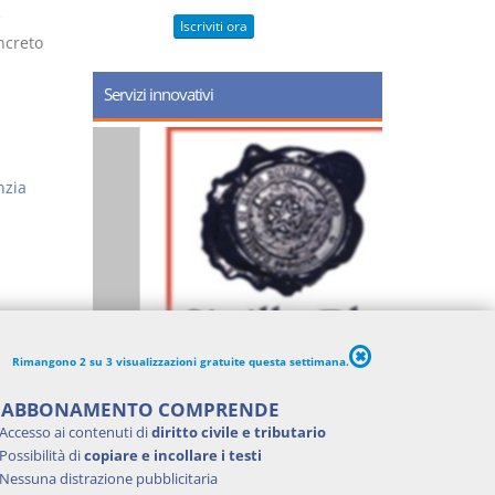
e
Iscriviti ora
oncreto
Servizi innovativi
nzia
Rimangono 2 su 3 visualizzazioni gratuite questa settimana.
'ABBONAMENTO COMPRENDE
Accesso ai contenuti di
diritto civile e tributario
Possibilità di
copiare e incollare i testi
Nessuna distrazione pubblicitaria