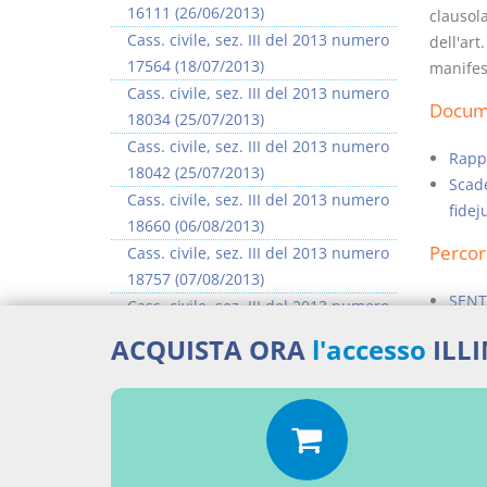
16111 (26/06/2013)
clausol
Cass. civile, sez. III del 2013 numero
dell'art
17564 (18/07/2013)
manifest
Cass. civile, sez. III del 2013 numero
Docume
18034 (25/07/2013)
Cass. civile, sez. III del 2013 numero
Rappo
18042 (25/07/2013)
Scade
Cass. civile, sez. III del 2013 numero
fidej
18660 (06/08/2013)
Percor
Cass. civile, sez. III del 2013 numero
18757 (07/08/2013)
SENT
Cass. civile, sez. III del 2013 numero
18904 (08/08/2013)
Aggiu
ACQUISTA ORA
l'accesso
ILL
Cass. civile, sez. III del 2013 numero
18923 (08/08/2013)
>> Vai all'argomento completo