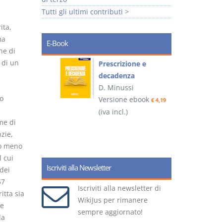
Tutti gli ultimi contributi >
ita,
ma
E-Book
ne di
 di un
so e
Prescrizione e
decadenza
D. Minussi
o
ook
Versione ebook
€ 4,19
€ 4,19
(iva incl.)
(
me di
zie,
 o meno
l cui
Iscriviti alla Newsletter
dei
57
Iscriviti alla newsletter di
itta sia
WikiJus per rimanere
re
sempre aggiornato!
la