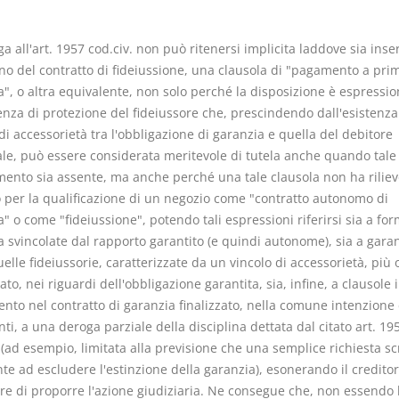
a all'art. 1957 cod.civ. non può ritenersi implicita laddove sia inser
rno del contratto di fideiussione, una clausola di "pagamento a pri
a", o altra equivalente, non solo perché la disposizione è espressio
enza di protezione del fideiussore che, prescindendo dall'esistenza
I Vincoli Preliminari
Usufrutto U
di accessorietà tra l'obbligazione di garanzia e quella del debitore
Abitazione
ale, può essere considerata meritevole di tutela anche quando tale
D. Minussi
D. Minussi
mento sia assente, ma anche perché una tale clausola non ha riliev
Versione ebook
Versione eb
€ 4,19
o per la qualificazione di un negozio come "contratto autonomo di
(iva incl.)
(iva incl.)
" o come "fideiussione", potendo tali espressioni riferirsi sia a for
 svincolate dal rapporto garantito (e quindi autonome), sia a garan
lle fideiussorie, caratterizzate da un vincolo di accessorietà, più
to, nei riguardi dell'obbligazione garantita, sia, infine, a clausole i
nto nel contratto di garanzia finalizzato, nella comune intenzione 
ti, a una deroga parziale della disciplina dettata dal citato art. 19
 (ad esempio, limitata alla previsione che una semplice richiesta scr
nte ad escludere l'estinzione della garanzia), esonerando il credito
ere di proporre l'azione giudiziaria. Ne consegue che, non essendo 