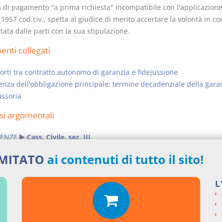
a di pagamento "a prima richiesta" incompatibile con l'applicazion
. 1957 cod.civ., spetta al giudice di merito accertare la volontà in c
ata dalle parti con la sua stipulazione.
nti collegati
rti tra contratto autonomo di garanzia e fidejussione
nza dell'obbligazione principale: termine decadenziale della gara
ussoria
si argomentali
ENZE
Cass. Civile, sez. III
ngi un commento
IMITATO
ai contenuti di tutto il sito!
L