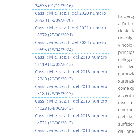
24535 (01/12/2016)
Cass. civile, sez. II del 2020 numero
La derog
20520 (29/09/2020)
all'inte
Cass. civile, sez. II del 2021 numero
richiest
18272 (25/06/2021)
un'esig
Cass. civile, sez. II del 2024 numero
vincolo 
10595 (18/04/2024)
princip
Cass. civile, sez. III del 2013 numero
collega
11119 (10/05/2013)
decisiv
Cass. civile, sez. III del 2013 numero
garanzia
12248 (20/05/2013)
garanzia
Cass. civile, sez. III del 2013 numero
come que
13189 (28/05/2013)
accentua
Cass. civile, sez. III del 2013 numero
inserime
14028 (04/06/2013)
contraen
Cass. civile, sez. III del 2013 numero
cod.civ.
14531 (10/06/2013)
sufficie
Cass. civile, sez. III del 2013 numero
dall'on