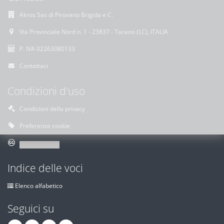
Akros Sas di Pirovano Brigida e C.
Via Provinciale Nord n. 1 - 23837 - Taceno (LC), ITALIA
P. IVA 02263080133
Contattaci
Condizioni d'uso
Condizioni della privacy
Preferenze cookie
Indice delle voci
Elenco alfabetico
Seguici su