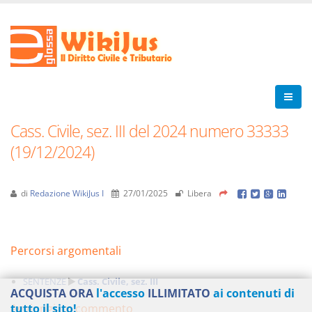
Cass. Civile, sez. III del 2024 numero 33333
(19/12/2024)
di
Redazione WikiJus I
27/01/2025
Libera
Percorsi argomentali
SENTENZE
Cass. Civile, sez. III
ACQUISTA ORA
l'accesso
ILLIMITATO
ai contenuti di
Aggiungi un commento
tutto il sito!