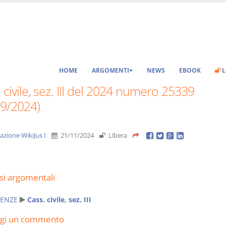
HOME
ARGOMENTI
NEWS
EBOOK
L
 civile, sez. III del 2024 numero 25339
09/2024)
azione WikiJus I
21/11/2024
Libera
si argomentali
ENZE
Cass. civile, sez. III
ngi un commento