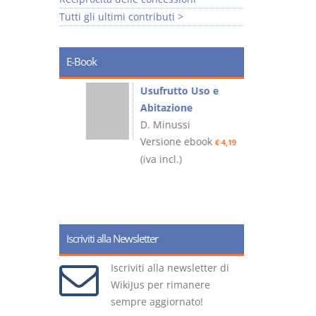
Tutti gli ultimi contributi >
E-Book
liminari
Usufrutto Uso e
Abitazione
D. Minussi
ook
Versione ebook
€ 4,19
€ 4,19
(iva incl.)
(
Iscriviti alla Newsletter
Iscriviti alla newsletter di
WikiJus per rimanere
sempre aggiornato!