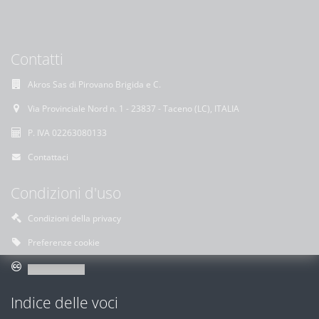
Contatti
Akros Sas di Pirovano Brigida e C.
Via Provinciale Nord n. 1 - 23837 - Taceno (LC), ITALIA
P. IVA 02263080133
Contattaci
Condizioni d'uso
Condizioni della privacy
Preferenze cookie
Indice delle voci