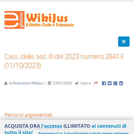
Cass. civile, sez. III del 2023 numero 28413
(11/10/2023)
di
Redazione WikiJus I
23/01/2024
Libera
Percorsi argomentali
ACQUISTA ORA
l'accesso
ILLIMITATO
ai contenuti di
SENTENZE
Cass. civile, sez. III
tutto il sito!
Rimangono 0 su 3 visualizzazioni gratuite questa settimana.