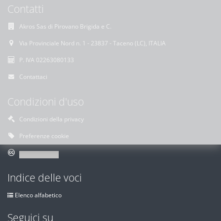
Contatti
Akros Sas di Pirovano Brigida e C.
Via Provinciale Nord n. 1 - 23837 - Taceno (LC), ITALIA
P. IVA 02263080133
Contattaci
Condizioni d'uso
Condizioni della privacy
Preferenze cookie
Indice delle voci
Elenco alfabetico
Seguici su