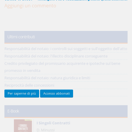
Aggiungi un commento
450,00 €
ANNUALI
anziché
570.00€
,
risparmi il 21%!
Ultimi contributi
Acquista ora
Responsabilità del notaio: i controlli sui soggetti e sull'oggetto dell'atto
Responsabilità del notaio: l'illecito disciplinare conseguente
Credito privilegiato del promissario acquirente e ipoteche sul bene
48,00 €
MENSILI
promesso in vendita
Responsabilità del notaio: natura giuridica e limiti
Acquista ora
Reciprocità delle concessioni
Tutti gli ultimi contributi >
Per saperne di più
Accesso abbonati
E-Book
I Singoli Contratti
D. Minussi